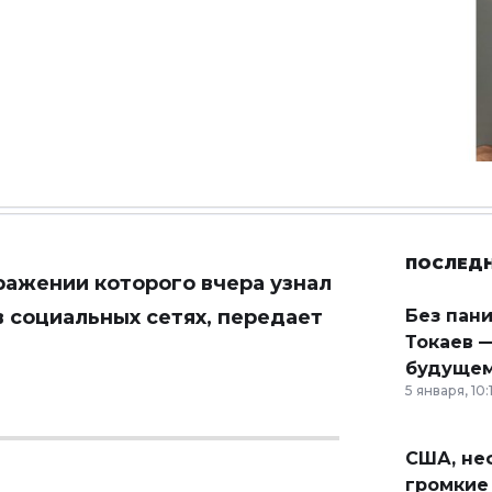
ПОСЛЕД
аражении которого вчера узнал
в социальных сетях, передает
Без пан
Токаев —
будущем
5 января, 10:
США, неф
громкие