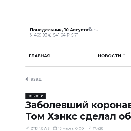
Понедельник, 10 Августа
°C
469.93
541.64
5.71
ГЛАВНАЯ
НОВОСТИ
Назад
НОВОСТИ
Заболевший корона
Том Хэнкс сделал о
ZTB NEWS
13 марта, 0:00
17,428