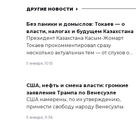
ДРУГИЕ НОВОСТИ
Без паники и домыслов: Токаев — о
власти, налогах и будущем Казахстана
Президент Казахстана Касым-Жомарт
Токаев прокомментировал сразу
несколько актуальных тем — от слухов о
политических реформах до вопросов
5 января, 10:15
армии, экономики и личного здоровья.
США, нефть и смена власти: громкие
заявления Трампа по Венесуэле
США намерены, по их утверждению,
принести свободу народу Венесуэлы.
5 января, 9:36