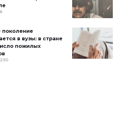
ле
36
 поколение
ется в вузы: в стране
число пожилых
ов
12:50