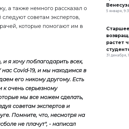
Венесуэ
у, а также немного рассказал о
5 января, 9:
 следуют советам экспертов,
рачей, которые помогают им в
Старшее
возвраща
растет 
студент
31 декабря, 
, и я хочу поблагодарить всех,
У нас Covid-19, и мы находимся в
даем его никому другому. Есть
и к очень серьезному
оторые мы все можем сделать,
ледуя советам экспертов и
руге. Помните, что, несмотря на
сболе не плачут", - написал