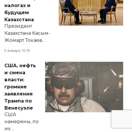
налогах и
будущем
Казахстана
Президент
Казахстана Касым-
Жомарт Токаев
прокомментировал
5 января, 10:15
сразу несколько
актуальных тем —
США, нефть
от слухов о
и смена
политических
власти:
реформах до
громкие
вопросов армии,
заявления
экономики и
Трампа по
личного здоровья.
Венесуэле
США
намерены, по
их