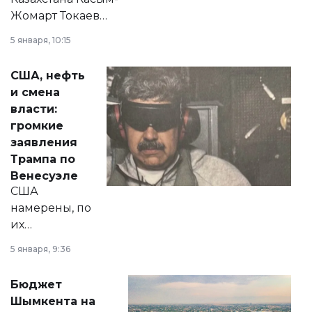
Жомарт Токаев
прокомментировал
5 января, 10:15
сразу несколько
актуальных тем —
США, нефть
от слухов о
и смена
политических
власти:
реформах до
громкие
вопросов армии,
заявления
экономики и
Трампа по
личного здоровья.
Венесуэле
США
намерены, по
их
утверждению,
5 января, 9:36
принести
свободу
Бюджет
народу
Шымкента на
Венесуэлы.