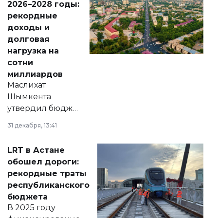
2026–2028 годы:
рекордные
доходы и
долговая
нагрузка на
сотни
миллиардов
Маслихат
Шымкента
утвердил бюджет
города на 2026–
31 декабря, 13:41
2028 годы.
Соответствующий
LRT в Астане
документ
обошел дороги:
появился в базе
рекордные траты
нормативных
республиканского
правовых актов и
бюджета
на сайте маслихат
В 2025 году
города.