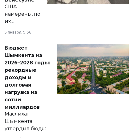
США
намерены, по
их
утверждению,
5 января, 9:36
принести
свободу
Бюджет
народу
Шымкента на
Венесуэлы.
2026–2028 годы:
рекордные
доходы и
долговая
нагрузка на
сотни
миллиардов
Маслихат
Шымкента
утвердил бюджет
города на 2026–