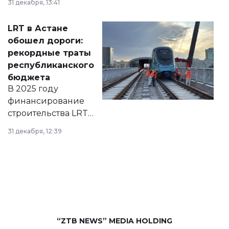
31 декабря, 13:41
2028 годы.
Соответствующий
LRT в Астане
документ
обошел дороги:
появился в базе
рекордные траты
нормативных
республиканского
правовых актов и
бюджета
на сайте маслихат
В 2025 году
города.
финансирование
строительства LRT
в Астане из
31 декабря, 12:39
республиканского
бюджета достигло
рекордных
объемов.
“ZTB NEWS” MEDIA HOLDING