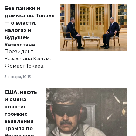
Без паники и
домыслов: Токаев
— о власти,
налогах и
будущем
Казахстана
Президент
Казахстана Касым-
Жомарт Токаев
прокомментировал
5 января, 10:15
сразу несколько
актуальных тем —
США, нефть
от слухов о
и смена
политических
власти:
реформах до
громкие
вопросов армии,
заявления
экономики и
Трампа по
личного здоровья.
Венесуэле