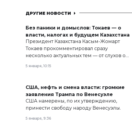
ДРУГИЕ НОВОСТИ
Без паники и домыслов: Токаев — о
власти, налогах и будущем Казахстана
Президент Казахстана Касым-Жомарт
Токаев прокомментировал сразу
несколько актуальных тем — от слухов о
политических реформах до вопросов
5 января, 10:15
армии, экономики и личного здоровья.
США, нефть и смена власти: громкие
заявления Трампа по Венесуэле
США намерены, по их утверждению,
принести свободу народу Венесуэлы.
5 января, 9:36