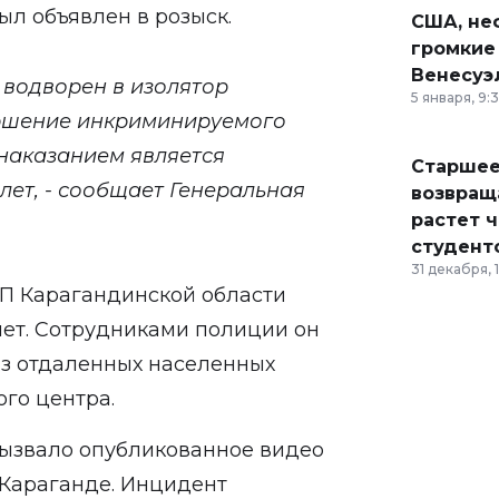
ыл объявлен в розыск.
США, неф
громкие
Венесуэ
 водворен в изолятор
5 января, 9:
ершение инкриминируемого
наказанием является
Старшее
лет, - сообщает Генеральная
возвраща
растет 
студент
31 декабря, 
ДП Карагандинской области
лет. Сотрудниками полиции он
из отдаленных населенных
ого центра.
ызвало опубликованное видео
 Караганде. Инцидент