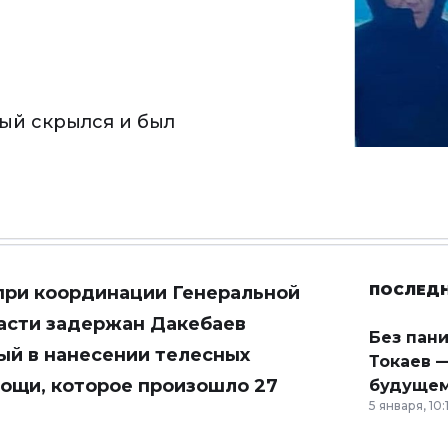
ый скрылся и был
ПОСЛЕД
 при координации Генеральной
асти задержан Дакебаев
Без пан
ый в нанесении телесных
Токаев —
ощи, которое произошло 27
будущем
5 января, 10: