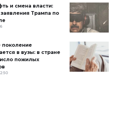
ть и смена власти:
 заявления Трампа по
ле
36
 поколение
ется в вузы: в стране
число пожилых
ов
12:50