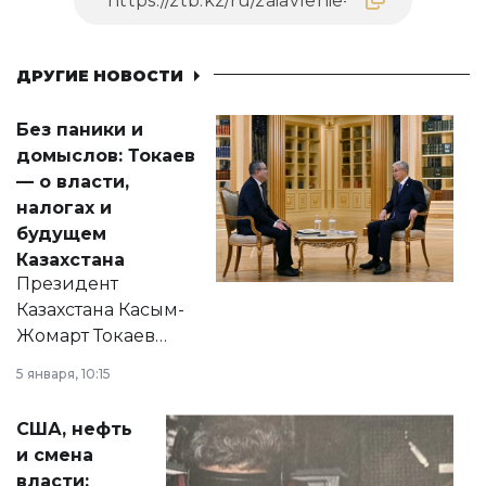
ДРУГИЕ НОВОСТИ
Без паники и
домыслов: Токаев
— о власти,
налогах и
будущем
Казахстана
Президент
Казахстана Касым-
Жомарт Токаев
прокомментировал
5 января, 10:15
сразу несколько
актуальных тем —
США, нефть
от слухов о
и смена
политических
власти: