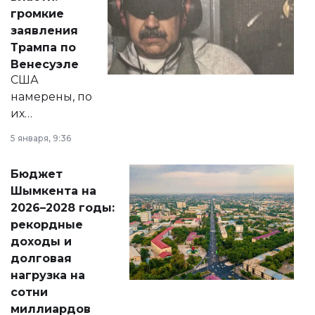
реформах до
громкие
вопросов армии,
заявления
экономики и
Трампа по
личного здоровья.
Венесуэле
США
намерены, по
их
утверждению,
5 января, 9:36
принести
свободу
Бюджет
народу
Шымкента на
Венесуэлы.
2026–2028 годы:
рекордные
доходы и
долговая
нагрузка на
сотни
миллиардов