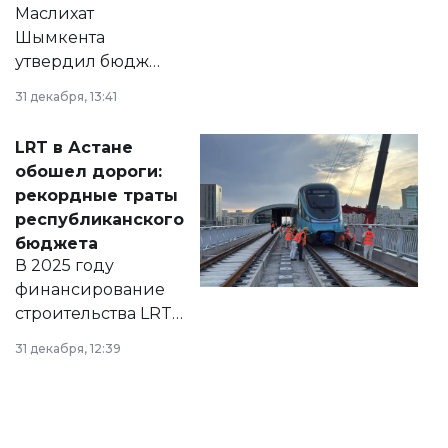
Маслихат
Шымкента
утвердил бюджет
города на 2026–
31 декабря, 13:41
2028 годы.
Соответствующий
LRT в Астане
документ
обошел дороги:
появился в базе
рекордные траты
нормативных
республиканского
правовых актов и
бюджета
на сайте маслихат
В 2025 году
города.
финансирование
строительства LRT
в Астане из
31 декабря, 12:39
республиканского
бюджета достигло
рекордных
объемов.