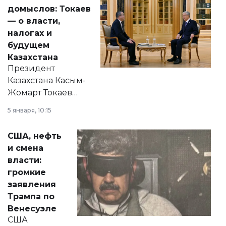
домыслов: Токаев
— о власти,
налогах и
будущем
Казахстана
Президент
Казахстана Касым-
Жомарт Токаев
прокомментировал
5 января, 10:15
сразу несколько
актуальных тем —
США, нефть
от слухов о
и смена
политических
власти:
реформах до
громкие
вопросов армии,
заявления
экономики и
Трампа по
личного здоровья.
Венесуэле
США