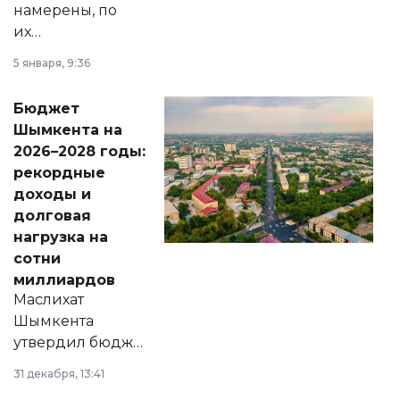
намерены, по
их
утверждению,
5 января, 9:36
принести
свободу
Бюджет
народу
Шымкента на
Венесуэлы.
2026–2028 годы:
рекордные
доходы и
долговая
нагрузка на
сотни
миллиардов
Маслихат
Шымкента
утвердил бюджет
города на 2026–
31 декабря, 13:41
2028 годы.