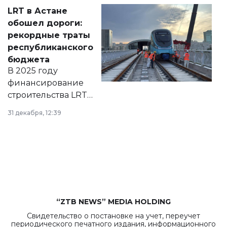
Соответствующий
LRT в Астане
документ
обошел дороги:
появился в базе
рекордные траты
нормативных
республиканского
правовых актов и
бюджета
на сайте маслихат
В 2025 году
города.
финансирование
строительства LRT
в Астане из
31 декабря, 12:39
республиканского
бюджета достигло
рекордных
объемов.
“ZTB NEWS” MEDIA HOLDING
Свидетельство о постановке на учет, переучет
периодического печатного издания, информационного