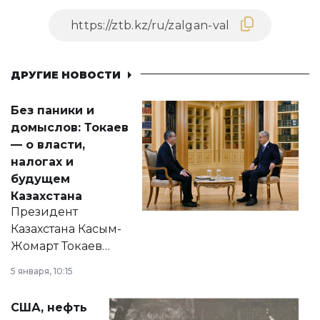
ДРУГИЕ НОВОСТИ
Без паники и
домыслов: Токаев
— о власти,
налогах и
будущем
Казахстана
Президент
Казахстана Касым-
Жомарт Токаев
прокомментировал
5 января, 10:15
сразу несколько
актуальных тем —
США, нефть
от слухов о