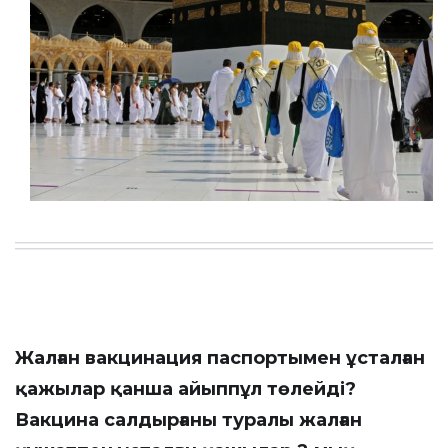
Жалған вакцинация паспортымен ұсталған
қажылар қанша айыппұл төлейді?
Вакцина салдырғаны туралы жалған