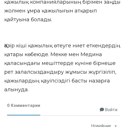
қажылық компанияларының бірімен заңды
жолмен ұмра қажылығын атқарып
қайтуына болады.
Қазір кіші қажылық өтеуге ниет еткендердің
қатары көбеюде. Мекке мен Медина
қаласындағы мешіттерде күніне бірнеше
рет залалсыздандыру жұмысы жүргізіліп,
қажылардың қауіпсіздігі басты назарға
алынуда.
0 Комментарии
Войти
Новейшие