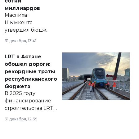
сотни
миллиардов
Маслихат
Шымкента
утвердил бюджет
города на 2026–
31 декабря, 13:41
2028 годы.
Соответствующий
LRT в Астане
документ
обошел дороги:
появился в базе
рекордные траты
нормативных
республиканского
правовых актов и
бюджета
на сайте маслихат
В 2025 году
города.
финансирование
строительства LRT
в Астане из
31 декабря, 12:39
республиканского
бюджета достигло
рекордных