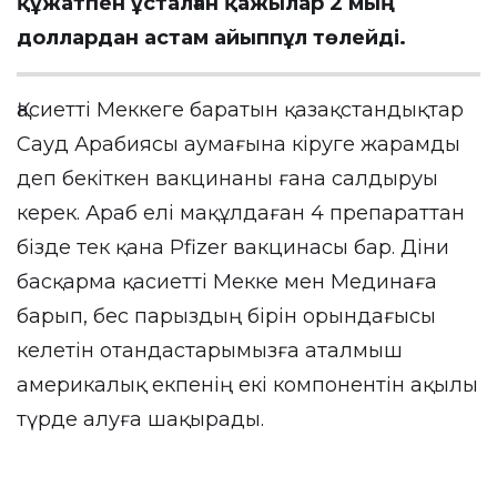
құжатпен ұсталған қажылар 2 мың
доллардан астам айыппұл төлейді.
Қасиетті Меккеге баратын қазақстандықтар
Сауд Арабиясы аумағына кіруге жарамды
деп бекіткен вакцинаны ғана салдыруы
керек. Араб елі мақұлдаған 4 препараттан
бізде тек қана Pfizer вакцинасы бар. Діни
басқарма қасиетті Мекке мен Мединаға
барып, бес парыздың бірін орындағысы
келетін отандастарымызға аталмыш
америкалық екпенің екі компонентін ақылы
түрде алуға шақырады.