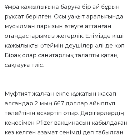
Ұмра қажылығына баруға бір ай бұрын
рұқсат берілген. Осы уақыт аралығында
мұсылман парызын өтеуге аттанған
отандастарымыз жетерлік. Елімізде кіші
қажылықты өтеймін деушілер әлі де көп.
Бірақ олар санитарлық талапты қатаң
сақтауға тиіс.
Мүфтият жалған екпе құжатын жасап
алғандар 2 мың 667 доллар айыппұл
төлейтінін ескертіп отыр. Дәрігерлердің
кеңесімен Pfizer вакцинасын қабылдаған
кез келген азамат сенімді деп табылған