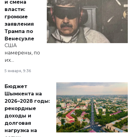
и смена
политических
власти:
реформах до
громкие
вопросов армии,
заявления
экономики и
Трампа по
личного здоровья.
Венесуэле
США
намерены, по
их
утверждению,
5 января, 9:36
принести
свободу
Бюджет
народу
Шымкента на
Венесуэлы.
2026–2028 годы:
рекордные
доходы и
долговая
нагрузка на