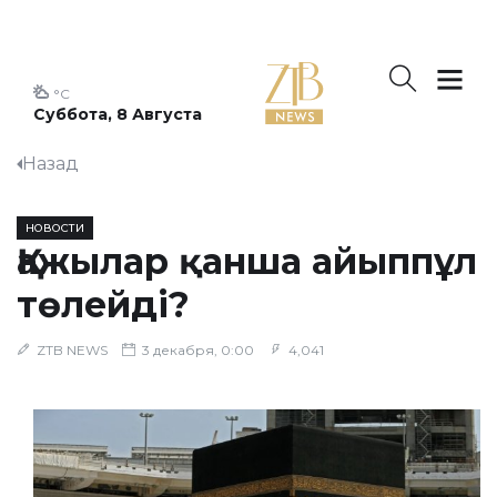
°C
Суббота, 8 Августа
Назад
НОВОСТИ
Қажылар қанша айыппұл
төлейді?
ZTB NEWS
3 декабря, 0:00
4,041