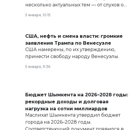
несколько актуальных тем — от слухов о
политических реформах до вопросов
5 января, 10:15
армии, экономики и личного здоровья.
США, нефть и смена власти: громкие
заявления Трампа по Венесуэле
США намерены, по их утверждению,
принести свободу народу Венесуэлы.
5 января, 9:36
Бюджет Шымкента на 2026–2028 годы:
рекордные доходы и долговая
нагрузка на сотни миллиардов
Маслихат Шымкента утвердил бюджет
города на 2026–2028 годы.
Соответствующий документ появился в