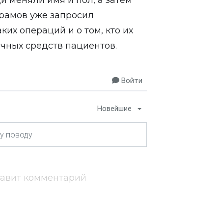
и меняли имя и пол, а затем
ррамов уже запросил
их операций и о том, кто их
чных средств пациентов.
Войти
Новейшие
тавит комментарий