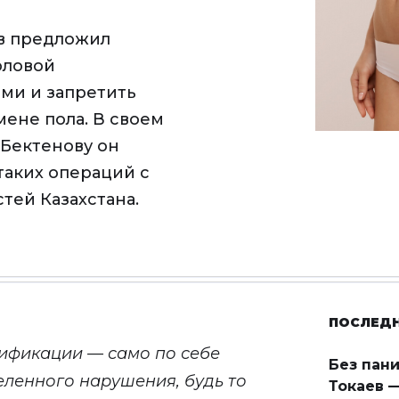
в предложил
оловой
ми и запретить
ене пола. В своем
Бектенову он
таких операций с
тей Казахстана.
ПОСЛЕД
ификации — само по себе
Без пан
ленного нарушения, будь то
Токаев —