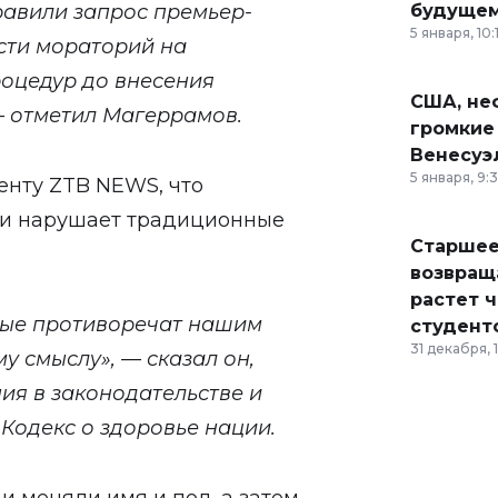
равили запрос премьер-
будущем
5 января, 10:
ести мораторий на
роцедур до внесения
США, неф
— отметил Магеррамов.
громкие
Венесуэ
5 января, 9:
денту
ZTB NEWS
, что
ии нарушает традиционные
Старшее
возвраща
растет 
рые противоречат нашим
студент
31 декабря, 
у смыслу», — сказал он,
ия в законодательстве и
Кодекс о здоровье нации.