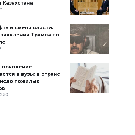
 Казахстана
15
ть и смена власти:
 заявления Трампа по
ле
36
 поколение
ется в вузы: в стране
число пожилых
ов
12:50