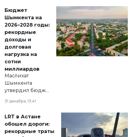
свободу
Бюджет
народу
Шымкента на
Венесуэлы.
2026–2028 годы:
рекордные
доходы и
долговая
нагрузка на
сотни
миллиардов
Маслихат
Шымкента
утвердил бюджет
города на 2026–
31 декабря, 13:41
2028 годы.
Соответствующий
LRT в Астане
документ
обошел дороги:
появился в базе
рекордные траты
нормативных