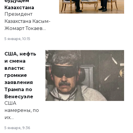
будущем
Казахстана
Президент
Казахстана Касым-
Жомарт Токаев
прокомментировал
5 января, 10:15
сразу несколько
актуальных тем —
США, нефть
от слухов о
и смена
политических
власти:
реформах до
громкие
вопросов армии,
заявления
экономики и
Трампа по
личного здоровья.
Венесуэле
США
намерены, по
их
утверждению,
5 января, 9:36
принести