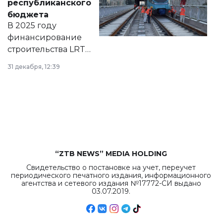
республиканского
правовых актов и
бюджета
на сайте маслихат
В 2025 году
города.
финансирование
строительства LRT
в Астане из
31 декабря, 12:39
республиканского
бюджета достигло
рекордных
объемов.
“ZTB NEWS” MEDIA HOLDING
Свидетельство о постановке на учет, переучет
периодического печатного издания, информационного
агентства и сетевого издания №17772-СИ выдано
03.07.2019.