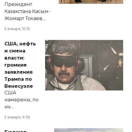
Президент
Казахстана Касым-
Жомарт Токаев
прокомментировал
5 января, 10:15
сразу несколько
актуальных тем —
США, нефть
от слухов о
и смена
политических
власти:
реформах до
громкие
вопросов армии,
заявления
экономики и
Трампа по
личного здоровья.
Венесуэле
США
намерены, по
их
утверждению,
5 января, 9:36
принести
свободу