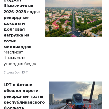
Бюджет
народу
Шымкента на
Венесуэлы.
2026–2028 годы:
рекордные
доходы и
долговая
нагрузка на
сотни
миллиардов
Маслихат
Шымкента
утвердил бюджет
города на 2026–
31 декабря, 13:41
2028 годы.
Соответствующий
LRT в Астане
документ
обошел дороги:
появился в базе
рекордные траты
нормативных
республиканского
правовых актов и
бюджета