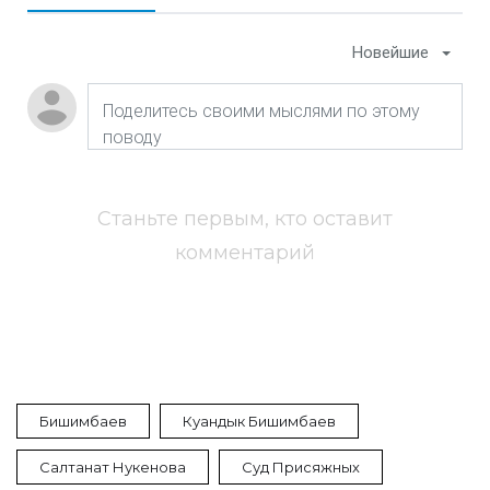
Новейшие
Станьте первым, кто оставит
комментарий
Бишимбаев
Куандык Бишимбаев
Салтанат Нукенова
Суд Присяжных