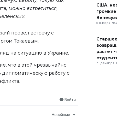
альную Европу, такую как
США, неф
те, можно встретиться,
громкие
 Зеленский.
Венесуэ
5 января, 9:
ский
провел встречу
с
Старшее
ртом Токаевым.
возвраща
растет 
ляд на ситуацию в Украине.
студент
31 декабря, 
е, что в этой чрезвычайно
 дипломатическую работу с
нфликта.
Войти
Новейшие