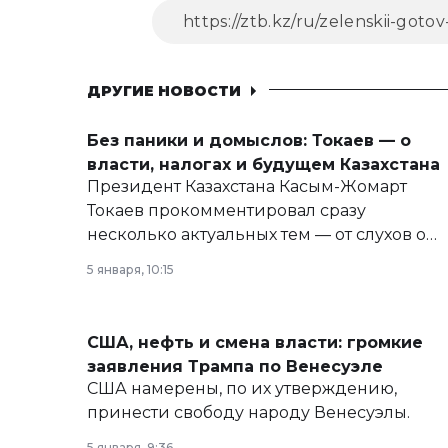
ДРУГИЕ НОВОСТИ
Без паники и домыслов: Токаев — о
власти, налогах и будущем Казахстана
Президент Казахстана Касым-Жомарт
Токаев прокомментировал сразу
несколько актуальных тем — от слухов о
политических реформах до вопросов
5 января, 10:15
армии, экономики и личного здоровья.
США, нефть и смена власти: громкие
заявления Трампа по Венесуэле
США намерены, по их утверждению,
принести свободу народу Венесуэлы.
5 января, 9:36