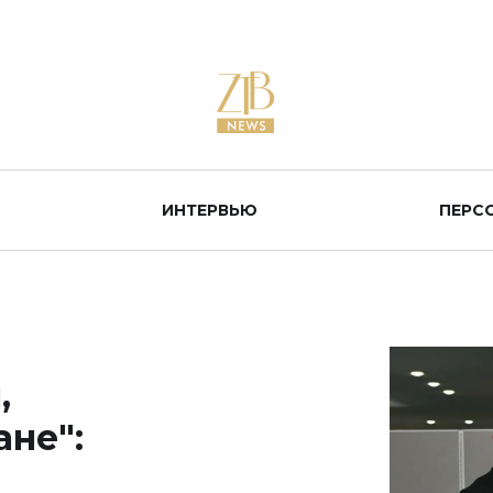
ИНТЕРВЬЮ
ПЕРС
,
ане":