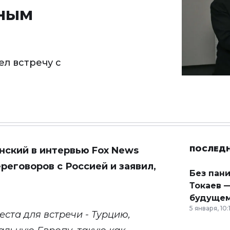
иным
л встречу с
ПОСЛЕД
нский в
интервью Fox News
реговоров с Россией и заявил,
Без пан
Токаев —
будущем
5 января, 10:
ста для встречи - Турцию,