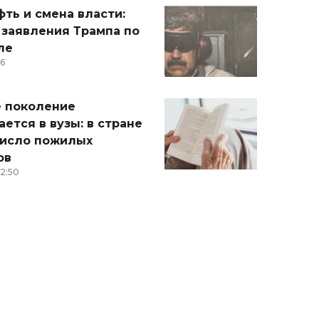
ть и смена власти:
 заявления Трампа по
ле
36
 поколение
ется в вузы: в стране
число пожилых
ов
12:50