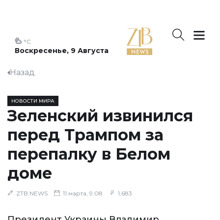
°C
Воскресенье, 9 Августа
Назад
НОВОСТИ МИРА
Зеленский извинился
перед Трампом за
перепалку в Белом
доме
ZTB NEWS
11 марта, 9:08
1,683
Президент Украины Владимир