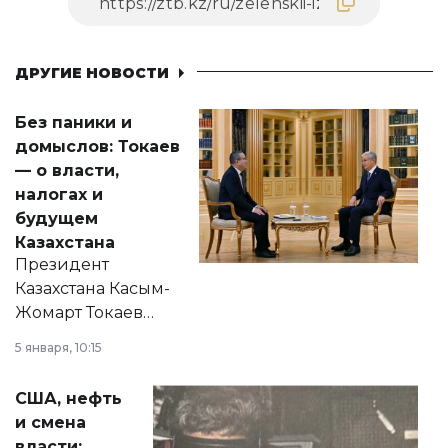
ДРУГИЕ НОВОСТИ
Без паники и
домыслов: Токаев
— о власти,
налогах и
будущем
Казахстана
Президент
Казахстана Касым-
Жомарт Токаев
прокомментировал
5 января, 10:15
сразу несколько
актуальных тем —
США, нефть
от слухов о
и смена
политических
власти: