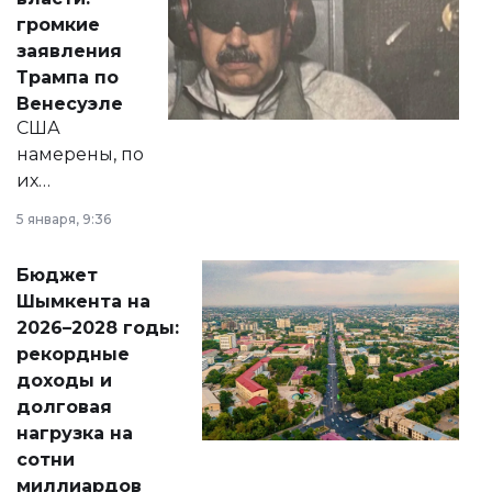
реформах до
громкие
вопросов армии,
заявления
экономики и
Трампа по
личного здоровья.
Венесуэле
США
намерены, по
их
утверждению,
5 января, 9:36
принести
свободу
Бюджет
народу
Шымкента на
Венесуэлы.
2026–2028 годы:
рекордные
доходы и
долговая
нагрузка на
сотни
миллиардов