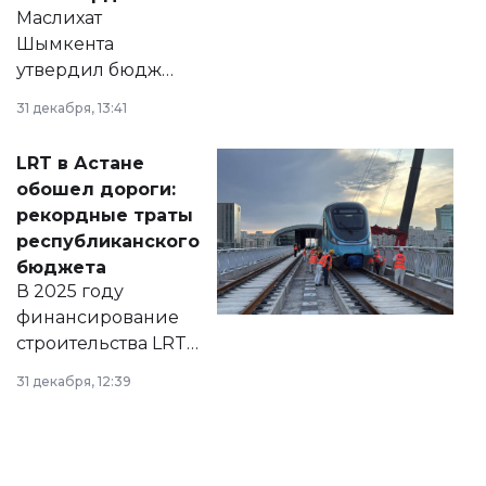
Маслихат
Шымкента
утвердил бюджет
города на 2026–
31 декабря, 13:41
2028 годы.
Соответствующий
LRT в Астане
документ
обошел дороги:
появился в базе
рекордные траты
нормативных
республиканского
правовых актов и
бюджета
на сайте маслихат
В 2025 году
города.
финансирование
строительства LRT
в Астане из
31 декабря, 12:39
республиканского
бюджета достигло
рекордных
объемов.