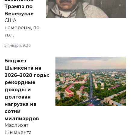
экономики и
Трампа по
личного здоровья.
Венесуэле
США
намерены, по
их
утверждению,
5 января, 9:36
принести
свободу
Бюджет
народу
Шымкента на
Венесуэлы.
2026–2028 годы:
рекордные
доходы и
долговая
нагрузка на
сотни
миллиардов
Маслихат
Шымкента