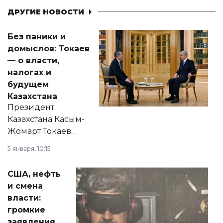
ДРУГИЕ НОВОСТИ
Без паники и
домыслов: Токаев
— о власти,
налогах и
будущем
Казахстана
Президент
Казахстана Касым-
Жомарт Токаев
прокомментировал
5 января, 10:15
сразу несколько
актуальных тем —
США, нефть
от слухов о
и смена
политических
власти:
реформах до
громкие
вопросов армии,
заявления