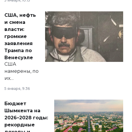
5 января, 10:15
сразу несколько
актуальных тем —
США, нефть
от слухов о
и смена
политических
власти:
реформах до
громкие
вопросов армии,
заявления
экономики и
Трампа по
личного здоровья.
Венесуэле
США
намерены, по
их
утверждению,
5 января, 9:36
принести
свободу
Бюджет
народу
Шымкента на
Венесуэлы.
2026–2028 годы:
рекордные
доходы и