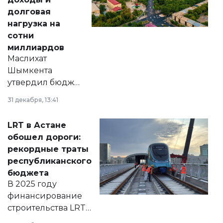
долговая
нагрузка на
сотни
миллиардов
Маслихат
Шымкента
утвердил бюджет
города на 2026–
31 декабря, 13:41
2028 годы.
Соответствующий
LRT в Астане
документ
обошел дороги:
появился в базе
рекордные траты
нормативных
республиканского
правовых актов и
бюджета
на сайте маслихат
В 2025 году
города.
финансирование
строительства LRT
в Астане из