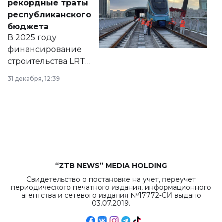
рекордные траты
нормативных
республиканского
правовых актов и
бюджета
на сайте маслихат
В 2025 году
города.
финансирование
строительства LRT
в Астане из
31 декабря, 12:39
республиканского
бюджета достигло
рекордных
объемов.
“ZTB NEWS” MEDIA HOLDING
Свидетельство о постановке на учет, переучет
периодического печатного издания, информационного
агентства и сетевого издания №17772-СИ выдано
03.07.2019.