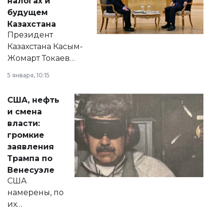
налогах и
будущем
Казахстана
Президент
Казахстана Касым-
Жомарт Токаев
прокомментировал
5 января, 10:15
сразу несколько
актуальных тем —
США, нефть
от слухов о
и смена
политических
власти:
реформах до
громкие
вопросов армии,
заявления
экономики и
Трампа по
личного здоровья.
Венесуэле
США
намерены, по
их
утверждению,