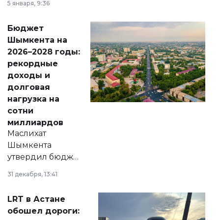
5 января, 9:36
принести
свободу
Бюджет
народу
Шымкента на
Венесуэлы.
2026–2028 годы:
рекордные
доходы и
долговая
нагрузка на
сотни
миллиардов
Маслихат
Шымкента
утвердил бюджет
города на 2026–
31 декабря, 13:41
2028 годы.
Соответствующий
LRT в Астане
документ
обошел дороги:
появился в базе