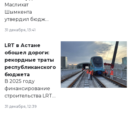
Маслихат
Шымкента
утвердил бюджет
города на 2026–
31 декабря, 13:41
2028 годы.
Соответствующий
LRT в Астане
документ
обошел дороги:
появился в базе
рекордные траты
нормативных
республиканского
правовых актов и
бюджета
на сайте маслихат
В 2025 году
города.
финансирование
строительства LRT
в Астане из
31 декабря, 12:39
республиканского
бюджета достигло
рекордных
объемов.