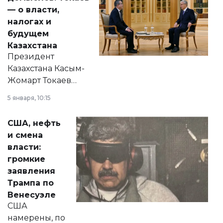
— о власти,
налогах и
будущем
Казахстана
Президент
Казахстана Касым-
Жомарт Токаев
прокомментировал
5 января, 10:15
сразу несколько
актуальных тем —
США, нефть
от слухов о
и смена
политических
власти:
реформах до
громкие
вопросов армии,
заявления
экономики и
Трампа по
личного здоровья.
Венесуэле
США
намерены, по