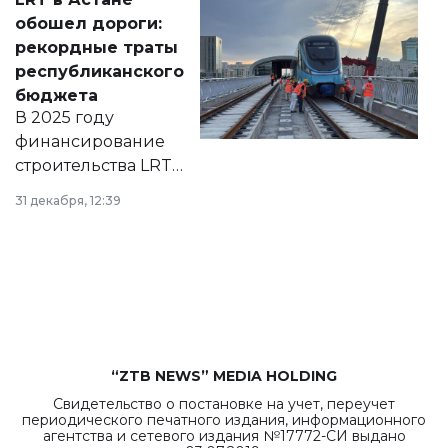
документ
обошел дороги:
появился в базе
рекордные траты
нормативных
республиканского
правовых актов и
бюджета
на сайте маслихат
В 2025 году
города.
финансирование
строительства LRT
в Астане из
31 декабря, 12:39
республиканского
бюджета достигло
рекордных
объемов.
“ZTB NEWS” MEDIA HOLDING
Свидетельство о постановке на учет, переучет
периодического печатного издания, информационного
агентства и сетевого издания №17772-СИ выдано