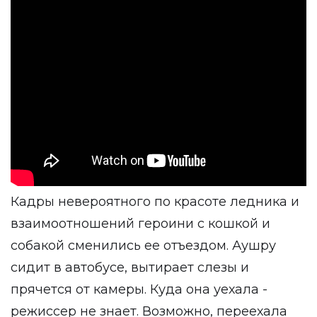
Кадры невероятного по красоте ледника и
взаимоотношений героини с кошкой и
собакой сменились ее отъездом. Аушру
сидит в автобусе, вытирает слезы и
прячется от камеры. Куда она уехала -
режиссер не знает. Возможно, переехала