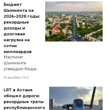
свободу
Бюджет
народу
Шымкента на
Венесуэлы.
2026–2028 годы:
рекордные
доходы и
долговая
нагрузка на
сотни
миллиардов
Маслихат
Шымкента
утвердил бюджет
города на 2026–
31 декабря, 13:41
2028 годы.
Соответствующий
LRT в Астане
документ
обошел дороги:
появился в базе
рекордные траты
нормативных
республиканского