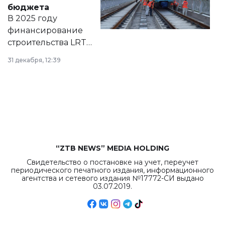
правовых актов и
бюджета
на сайте маслихат
В 2025 году
города.
финансирование
строительства LRT
в Астане из
31 декабря, 12:39
республиканского
бюджета достигло
рекордных
объемов.
“ZTB NEWS” MEDIA HOLDING
Свидетельство о постановке на учет, переучет
периодического печатного издания, информационного
агентства и сетевого издания №17772-СИ выдано
03.07.2019.