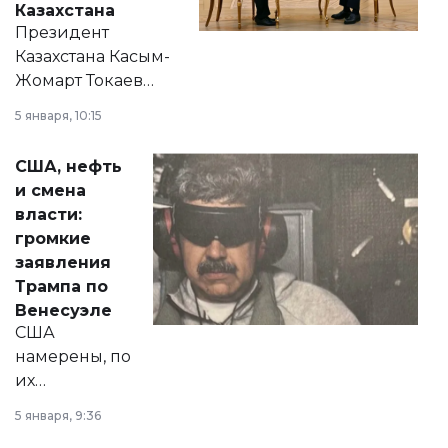
Казахстана
Президент
Казахстана Касым-
Жомарт Токаев
прокомментировал
5 января, 10:15
сразу несколько
актуальных тем —
США, нефть
от слухов о
и смена
политических
власти:
реформах до
громкие
вопросов армии,
заявления
экономики и
Трампа по
личного здоровья.
Венесуэле
США
намерены, по
их
утверждению,
5 января, 9:36
принести