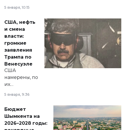
прокомментировал
5 января, 10:15
сразу несколько
актуальных тем —
США, нефть
от слухов о
и смена
политических
власти:
реформах до
громкие
вопросов армии,
заявления
экономики и
Трампа по
личного здоровья.
Венесуэле
США
намерены, по
их
утверждению,
5 января, 9:36
принести
свободу
Бюджет
народу
Шымкента на
Венесуэлы.
2026–2028 годы: