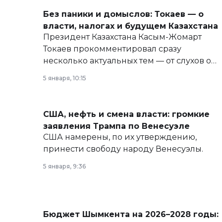
Без паники и домыслов: Токаев — о
власти, налогах и будущем Казахстана
Президент Казахстана Касым-Жомарт
Токаев прокомментировал сразу
несколько актуальных тем — от слухов о
политических реформах до вопросов
5 января, 10:15
армии, экономики и личного здоровья.
США, нефть и смена власти: громкие
заявления Трампа по Венесуэле
США намерены, по их утверждению,
принести свободу народу Венесуэлы.
5 января, 9:36
Бюджет Шымкента на 2026–2028 годы: