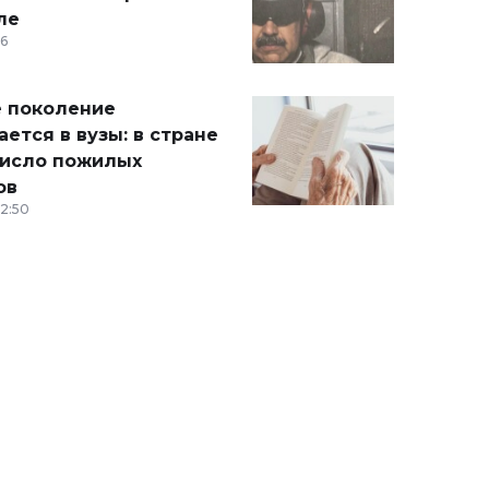
ле
36
 поколение
ется в вузы: в стране
число пожилых
ов
12:50