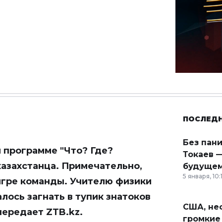
ПОСЛЕД
Без пан
 программе "Что? Где?
Токаев —
казахстанца. Примечательно,
будущем
5 января, 10:
игре команды. Учителю физики
лось загнать в тупик знатоков
США, неф
 передает
ZTB.kz
.
громкие