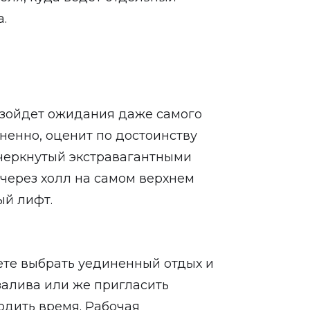
а.
взойдет ожидания даже самого
мненно, оценит по достоинству
черкнутый экстравагантными
 через холл на самом верхнем
ый лифт.
ете выбрать уединенный отдых и
алива или же пригласить
одить время. Рабочая