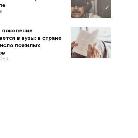
ле
36
 поколение
ется в вузы: в стране
число пожилых
ов
12:50