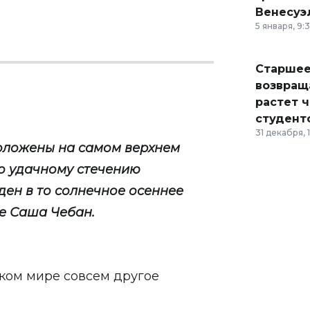
Венесуэ
5 января, 9:
Старшее
возвраща
растет 
студент
31 декабря, 
положены на самом верхнем
по удачному стечению
ден в то солнечное осеннее
е
Саша Чебан.
ском мире совсем другое