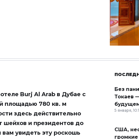
ПОСЛЕД
Без пан
еле Burj Al Arab в Дубае с
Токаев —
й площадью 780 кв. м
будущем
5 января, 10:
ости здесь действительно
т шейхов и президентов до
США, неф
 вам увидеть эту роскошь
громкие