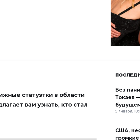
ПОСЛЕД
Без пан
тижные статуэтки в области
Токаев —
лагает вам узнать, кто стал
будущем
5 января, 10:
США, неф
громкие