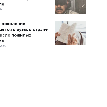
ле
36
 поколение
ется в вузы: в стране
число пожилых
ов
12:50