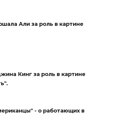
ршала Али за роль в картине
джина Кинг за роль в картине
ь".
мериканцы" - о работающих в