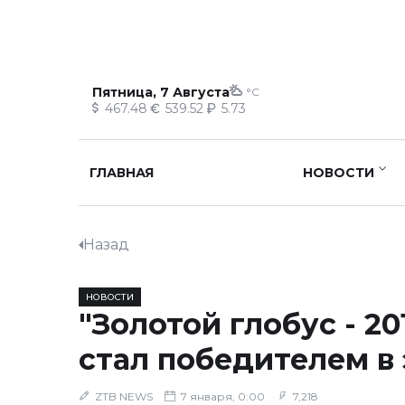
Пятница, 7 Августа
°C
467.48
539.52
5.73
ГЛАВНАЯ
НОВОСТИ
Назад
НОВОСТИ
"Золотой глобус - 201
стал победителем в 
ZTB NEWS
7 января, 0:00
7,218