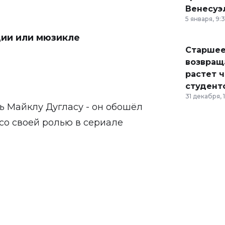
Венесуэ
5 января, 9:
дии или мюзикле
Старшее
возвраща
растет 
студент
31 декабря, 
ь Майклу Дугласу - он обошёл
со своей ролью в сериале