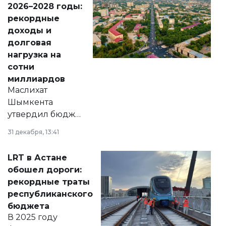
2026–2028 годы:
рекордные
доходы и
долговая
нагрузка на
сотни
миллиардов
Маслихат
Шымкента
утвердил бюджет
города на 2026–
31 декабря, 13:41
2028 годы.
Соответствующий
LRT в Астане
документ
обошел дороги:
появился в базе
рекордные траты
нормативных
республиканского
правовых актов и
бюджета
на сайте маслихат
В 2025 году
города.