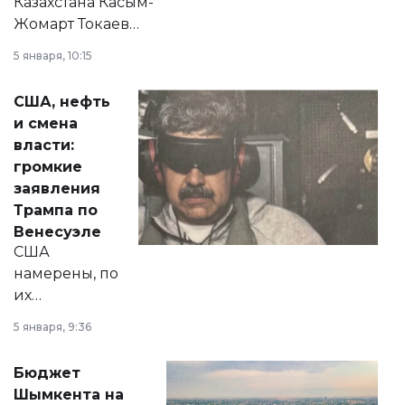
Казахстана Касым-
Жомарт Токаев
прокомментировал
5 января, 10:15
сразу несколько
актуальных тем —
США, нефть
от слухов о
и смена
политических
власти:
реформах до
громкие
вопросов армии,
заявления
экономики и
Трампа по
личного здоровья.
Венесуэле
США
намерены, по
их
утверждению,
5 января, 9:36
принести
свободу
Бюджет
народу
Шымкента на
Венесуэлы.