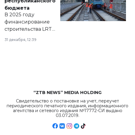
республиканского
правовых актов и
бюджета
на сайте маслихат
В 2025 году
города.
финансирование
строительства LRT
в Астане из
31 декабря, 12:39
республиканского
бюджета достигло
рекордных
объемов.
“ZTB NEWS” MEDIA HOLDING
Свидетельство о постановке на учет, переучет
периодического печатного издания, информационного
агентства и сетевого издания №17772-СИ выдано
03.07.2019.