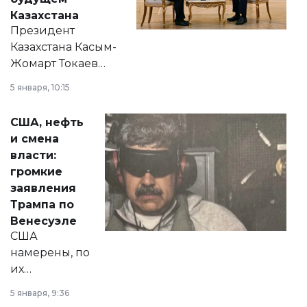
Казахстана
Президент
Казахстана Касым-
Жомарт Токаев
прокомментировал
5 января, 10:15
сразу несколько
актуальных тем —
США, нефть
от слухов о
и смена
политических
власти:
реформах до
громкие
вопросов армии,
заявления
экономики и
Трампа по
личного здоровья.
Венесуэле
США
намерены, по
их
утверждению,
5 января, 9:36
принести