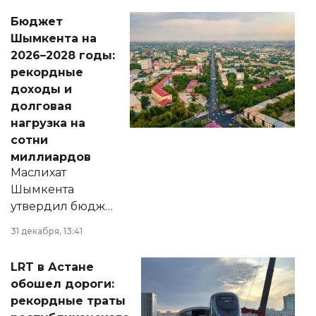
свободу
Бюджет
народу
Шымкента на
Венесуэлы.
2026–2028 годы:
рекордные
доходы и
долговая
нагрузка на
сотни
миллиардов
Маслихат
Шымкента
утвердил бюджет
города на 2026–
31 декабря, 13:41
2028 годы.
Соответствующий
LRT в Астане
документ
обошел дороги:
появился в базе
рекордные траты
нормативных