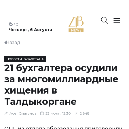
°C
Четверг, 6 Августа
Назад
НОВОСТИ КАЗАХСТАНА
21 бухгалтера осудили
за многомиллиардные
хищения в
Талдыкоргане
Асет Смагулов
23 июля, 12:30
2,848
ОПГ из отдела образования приговорили