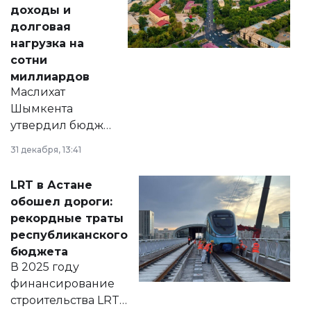
доходы и
долговая
нагрузка на
сотни
миллиардов
Маслихат
Шымкента
утвердил бюджет
города на 2026–
31 декабря, 13:41
2028 годы.
Соответствующий
LRT в Астане
документ
обошел дороги:
появился в базе
рекордные траты
нормативных
республиканского
правовых актов и
бюджета
на сайте маслихат
В 2025 году
города.
финансирование
строительства LRT