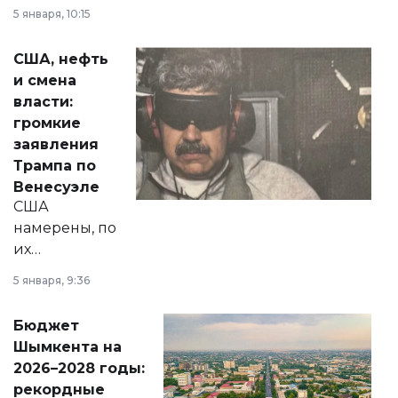
прокомментировал
5 января, 10:15
сразу несколько
актуальных тем —
США, нефть
от слухов о
и смена
политических
власти:
реформах до
громкие
вопросов армии,
заявления
экономики и
Трампа по
личного здоровья.
Венесуэле
США
намерены, по
их
утверждению,
5 января, 9:36
принести
свободу
Бюджет
народу
Шымкента на
Венесуэлы.
2026–2028 годы:
рекордные