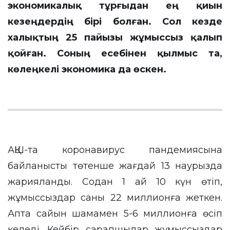
экономикалық тұрғыдан ең қиын
кезеңдердің бірі болған. Сол кезде
халықтың 25 пайызы жұмыссыз қалып
қойған. Соның есебінен қылмыс та,
көлеңкелі экономика да өскен.
АҚШ-та коронавирус пандемиясына
байланысты төтенше жағдай 13 наурызда
жарияланды. Содан 1 ай 10 күн өтіп,
жұмыссыздар саны 22 миллионға жеткен.
Апта сайын шамамен 5-6 миллионға өсіп
келеді. Кейбір сарапшылар жұмыссыздар