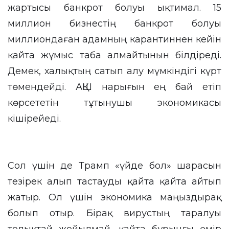
жартысы банкрот болуы ықтимал. 15
миллион бизнестің банкрот болуы
миллиондаған адамның карантиннен кейін
қайта жұмыс таба алмайтынын білдіреді.
Демек, халықтың сатып алу мүмкіндігі күрт
төмендейді. АҚШ нарығын ең бай етіп
көрсететін тұтынушы экономикасы
кішірейеді.
Сол үшін де Трамп «үйде бол» шарасын
тезірек алып тастауды қайта қайта айтып
жатыр. Ол үшін экономика маңыздырақ
болып отыр. Бірақ вирустың таралуы