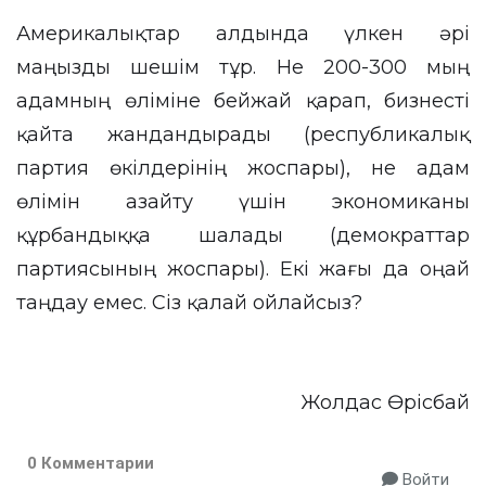
Америкалықтар алдында үлкен әрі
маңызды шешім тұр. Не 200-300 мың
адамның өліміне бейжай қарап, бизнесті
қайта жандандырады (республикалық
партия өкілдерінің жоспары), не адам
өлімін азайту үшін экономиканы
құрбандыққа шалады (демократтар
партиясының жоспары). Екі жағы да оңай
таңдау емес. Сіз қалай ойлайсыз?
Жолдас Өрісбай
0 Комментарии
Войти