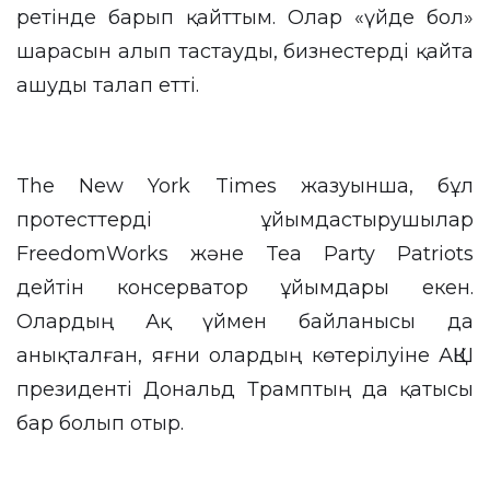
ретінде барып қайттым. Олар «үйде бол»
шарасын алып тастауды, бизнестерді қайта
ашуды талап етті.
The New York Times жазуынша, бұл
протесттерді ұйымдастырушылар
FreedomWorks және Tea Party Patriots
дейтін консерватор ұйымдары екен.
Олардың Ақ үймен байланысы да
анықталған, яғни олардың көтерілуіне АҚШ
президенті Дональд Трамптың да қатысы
бар болып отыр.