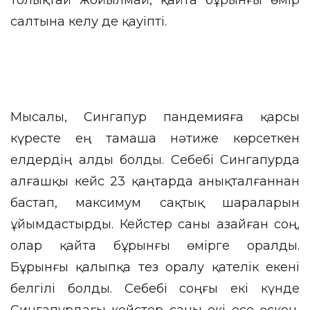
толықтай жойылмай, қайта бұрынғы өмір
салтына келу де қауіпті.
Мысалы, Сингапур пандемияға қарсы
күресте ең тамаша нәтиже көрсеткен
елдердің алды болды. Себебі Сингапурда
алғашқы кейс 23 қаңтарда анықталғаннан
бастап, максимум сақтық шараларын
ұйымдастырды. Кейстер саны азайған соң,
олар қайта бұрынғы өмірге оралды.
Бұрынғы қалыпқа тез оралу қателік екені
белгілі болды. Себебі соңғы екі күнде