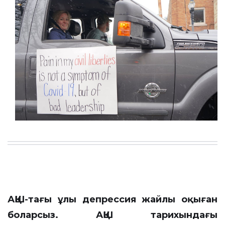
АҚШ-тағы ұлы депрессия жайлы оқыған
боларсыз. АҚШ тарихындағы