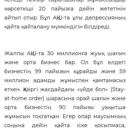
көрсеткіші 20 пайызға дейін жететінін
айтып отыр. Бұл АҚШ-та ұлы депрессияның
қайта қайталану мүмкіндігін білдіреді.
Жалпы АҚШ-та 30 миллионға жуық шағын
және орта бизнес бар. Ол бұл елдегі
бизнестің 99 пайызын құрайды және 59
миллион адамды жұмыспен қамтамасыз
еткен. Қазіргі жағдайдағы «үйде бол» (Stay-
at-home order) шарасына орай шағын және
орта бизнестің 90 пайызы уақытша
жұмысын тоқтатқан. Егер олар маусымның
соңына дейін қайта іске қосылмаса,