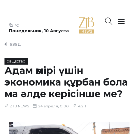
°C
Понедельник, 10 Августа
Назад
ОБЩЕСТВО
Адам өмірі үшін
экономика құрбан бола
ма әлде керісінше ме?
ZTB NEWS
24 апреля, 0:00
4,211