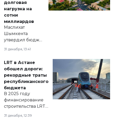
долговая
нагрузка на
сотни
миллиардов
Маслихат
Шымкента
утвердил бюджет
города на 2026–
31 декабря, 13:41
2028 годы.
Соответствующий
LRT в Астане
документ
обошел дороги:
появился в базе
рекордные траты
нормативных
республиканского
правовых актов и
бюджета
на сайте маслихат
В 2025 году
города.
финансирование
строительства LRT
в Астане из
31 декабря, 12:39