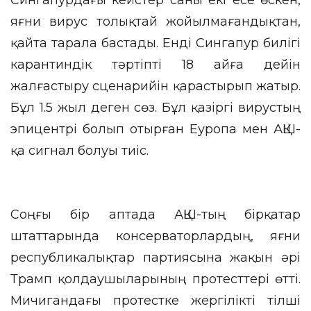
Сингапурдағы кейстер саны екі есе өскен,
яғни вирус толықтай жойылмағандықтан,
қайта тарала бастады. Енді Сингапур билігі
карантиндік тәртіпті 18 айға дейін
жалғастыру сценарийін қарастырып жатыр.
Бұл 1.5 жыл деген сөз. Бұл қазіргі вирустың
эпицентрі болып отырған Еуропа мен АҚШ-
қа сигнал болуы тиіс.
Соңғы бір аптада АҚШ-тың бірқатар
штаттарында консерваторлардың, яғни
республикалықтар партиясына жақын әрі
Трамп қолдаушыларының протесттері өтті.
Мичигандағы протестке жергілікті тілші