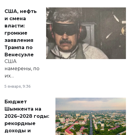
актуальных тем —
США, нефть
от слухов о
и смена
политических
власти:
реформах до
громкие
вопросов армии,
заявления
экономики и
Трампа по
личного здоровья.
Венесуэле
США
намерены, по
их
утверждению,
5 января, 9:36
принести
свободу
Бюджет
народу
Шымкента на
Венесуэлы.
2026–2028 годы:
рекордные
доходы и