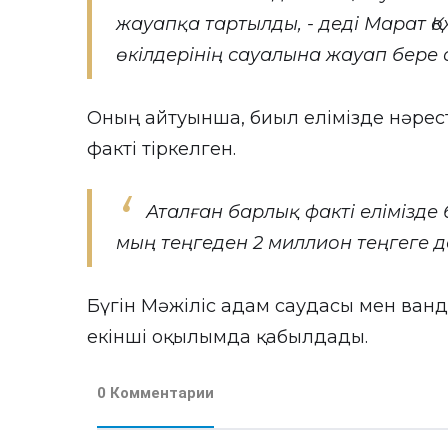
жауапқа тартылды, - деді Марат Қ
өкілдерінің сауалына жауап бере 
Оның айтуынша, биыл елімізде нәре
факті тіркелген.
Аталған барлық факті елімізде 
мың теңгеден 2 миллион теңгеге де
Бүгін Мәжіліс адам саудасы мен ван
екінші оқылымда қабылдады.
0 Комментарии