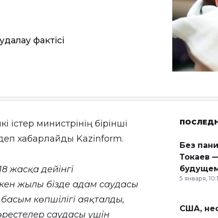
удалау фактісі
ПОСЛЕД
і істер министрінің бірінші
, деп хабарлайды
Kazinform
.
Без пан
Токаев —
8 жасқа дейінгі
будущем
5 января, 10:
кен жылы бізде адам саудасы
ң басым көпшілігі аяқталды,
США, неф
әрестелер саудасы үшін