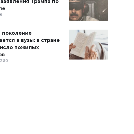
 заявления Трампа по
ле
36
 поколение
ется в вузы: в стране
число пожилых
ов
12:50