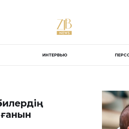
ИНТЕРВЬЮ
ПЕРС
әбилердің
лғанын