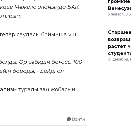
громкие
ожаев Мәжіліс алаңында БАҚ
Венесуэ
5 января, 9:
отырып.
Старшее
стелер саудасы бойынша үш
возвраща
растет 
студент
31 декабря, 
болды. Әр сәбидің бағасы 100
йін барады, - дейді ол.
дализм туралы заң жобасын
Войти