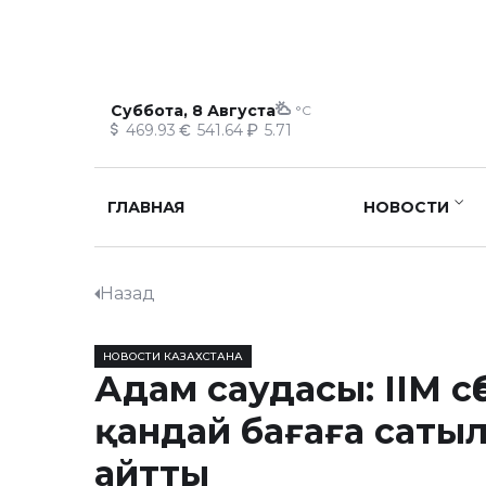
Суббота, 8 Августа
°C
469.93
541.64
5.71
ГЛАВНАЯ
НОВОСТИ
Назад
НОВОСТИ КАЗАХСТАНА
Адам саудасы: ІІМ с
қандай бағаға саты
айтты