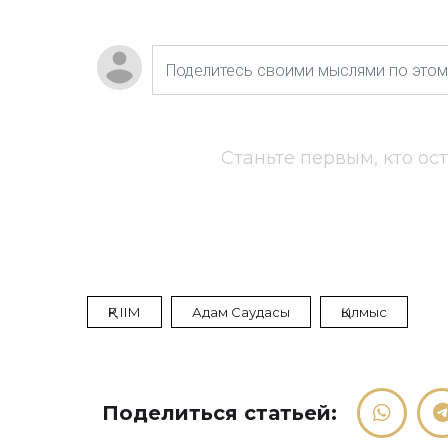
Станьте первым, кто ос
ҚР ІІМ
Адам Саудасы
Қылмыс
Поделиться статьей: