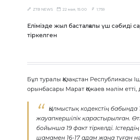
ZTB NEWS
22 мая, 15:00
1,759
Елімізде жыл басталғалы үш сәбиді са
тіркелген
Бұл туралы Қазақстан Республикасы Ішк
орынбасары Марат Қожаев мәлім етті
Қылмыстық кодекстің бабында 1
жауапкершілік қарастырылған. Өт
бойынша 19 факт тіркелді. Істерді
шамамен 16-17 адам жаңа туған н