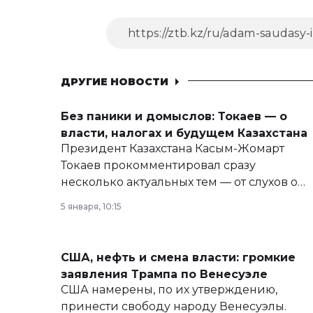
ДРУГИЕ НОВОСТИ
Без паники и домыслов: Токаев — о
власти, налогах и будущем Казахстана
Президент Казахстана Касым-Жомарт
Токаев прокомментировал сразу
несколько актуальных тем — от слухов о
политических реформах до вопросов
5 января, 10:15
армии, экономики и личного здоровья.
США, нефть и смена власти: громкие
заявления Трампа по Венесуэле
США намерены, по их утверждению,
принести свободу народу Венесуэлы.