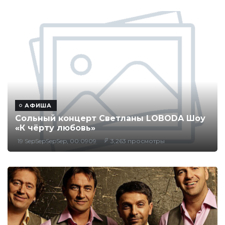
АФИША
Сольный концерт Светланы LOBODA Шоу
«К чёрту любовь»
19 SepSepSepSep, 00:0909
3,263 просмотры