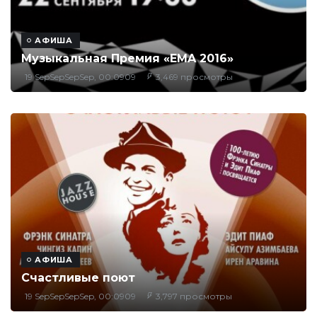
АФИША
Музыкальная Премия «EMA 2016»
19 SepSepSepSep, 00:0909
3,469 просмотры
АФИША
Счастливые поют
19 SepSepSepSep, 00:0909
3,797 просмотры