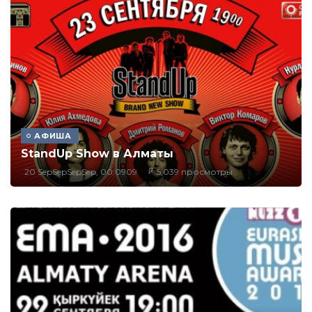
АФИША
StandUp Show в Алматы
20 SepSepSepSep, 00:0909
5,039 просмотры