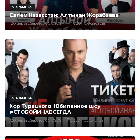
АФИША
Cалем Казахстан: Алтынай Жорабаева
20 SepSepSepSep, 00:0909
4,720 просмотры
АФИША
Хор Турецкого. Юбилейное шоу
#СТОБОЙИНАВСЕГДА
20 SepSepSepSep, 00:0909
3,350 просмотры