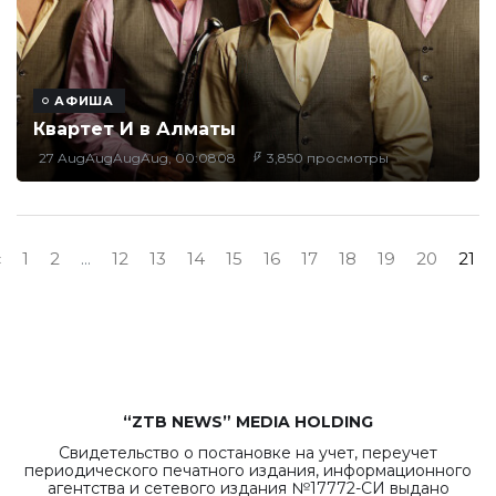
АФИША
Квартет И в Алматы
27 AugAugAugAug, 00:0808
3,850 просмотры
‹
1
2
...
12
13
14
15
16
17
18
19
20
21
“ZTB NEWS” MEDIA HOLDING
Свидетельство о постановке на учет, переучет
периодического печатного издания, информационного
агентства и сетевого издания №17772-СИ выдано