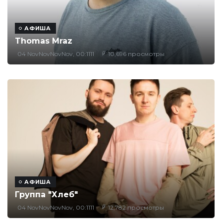
АФИША
Thomas Mraz
04 NovNovNovNov, 00:1111
10,696 просмотры
АФИША
Группа "Хлеб"
04 NovNovNovNov, 00:1111
12,782 просмотры