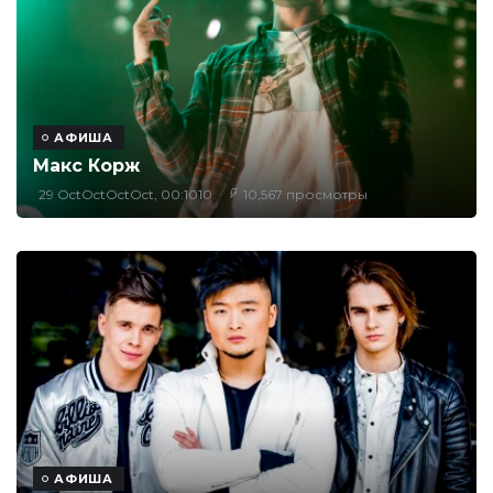
АФИША
Макс Корж
29 OctOctOctOct, 00:1010
10,567 просмотры
АФИША