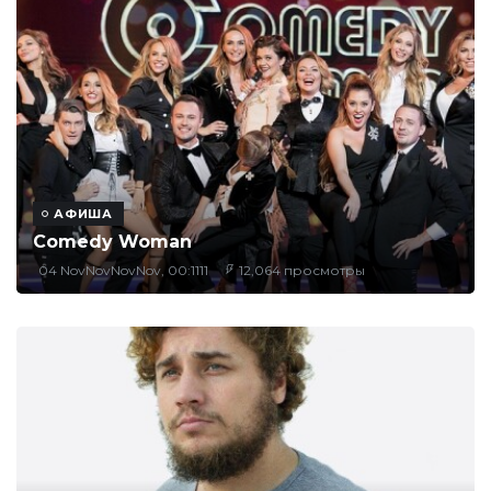
АФИША
Comedy Woman
04 NovNovNovNov, 00:1111
12,064 просмотры