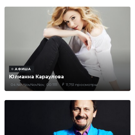
АФИША
Юлианна Караулова
04 NovNovNovNov, 00:1111
11,751 просмотры