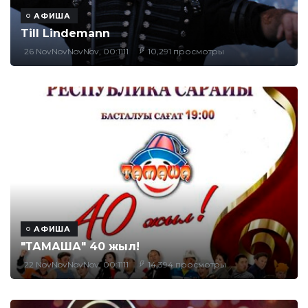
АФИША
Till Lindemann
26 NovNovNovNov, 00:1111
10,291 просмотры
АФИША
"ТАМАША" 40 жыл!
22 NovNovNovNov, 00:1111
14,394 просмотры