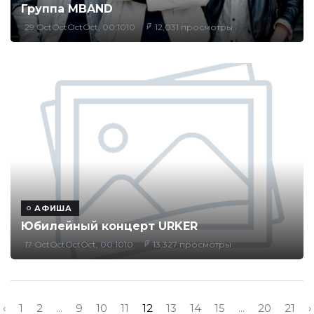
Группа MBAND
29 OctOctOctOct, 00:1010
12,031 просмотры
АФИША
Юбилейный концерт URKER
17 OctOctOctOct, 00:1010
13,327 просмотры
‹
1
2
...
9
10
11
12
13
14
15
...
20
21
›