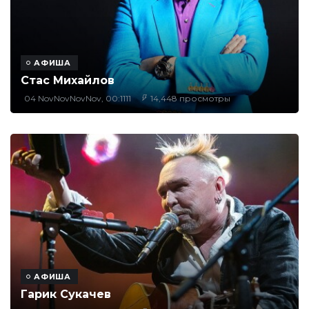
АФИША
Стас Михайлов
04 NovNovNovNov, 00:1111
14,448 просмотры
АФИША
Гарик Сукачев