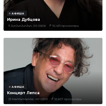
АФИША
Ирина Дубцова
11 JunJunJunJun, 00:0606
10,431 просмотры
АФИША
Концерт Лепса
25 MarMarMarMar, 00:0303
12,607 просмотры