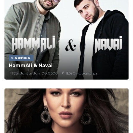
АФИША
HammAli & Navai
11 JunJunJunJun, 00:0606
11,590 просмотры