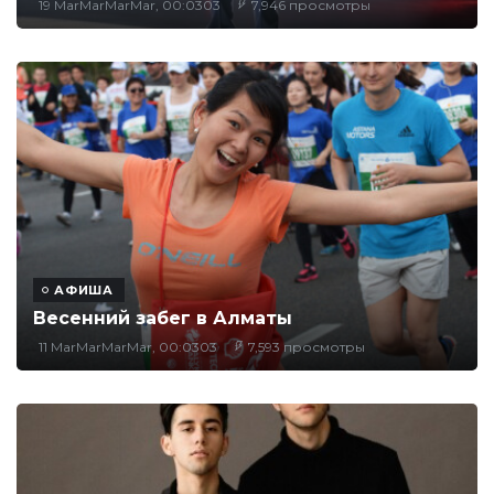
19 MarMarMarMar, 00:0303
7,946 просмотры
АФИША
Весенний забег в Алматы
11 MarMarMarMar, 00:0303
7,593 просмотры