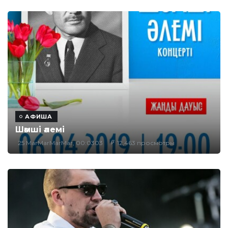
АФИША
Шәмші әлемі
25 MarMarMarMar, 00:0303
12,463 просмотры