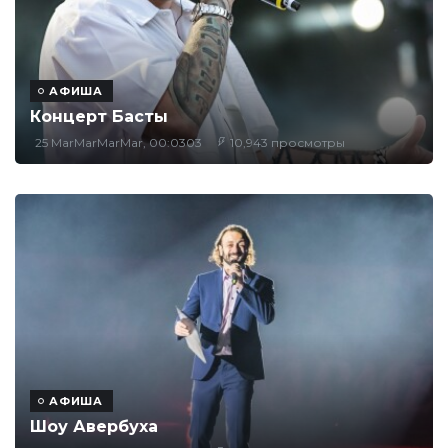
АФИША
Концерт Басты
25 MarMarMarMar, 00:0303
10,943 просмотры
АФИША
Шоу Авербуха