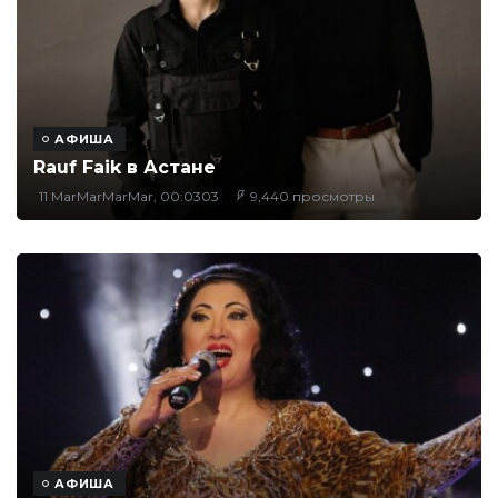
АФИША
Rauf Faik в Астане
11 MarMarMarMar, 00:0303
9,440 просмотры
АФИША