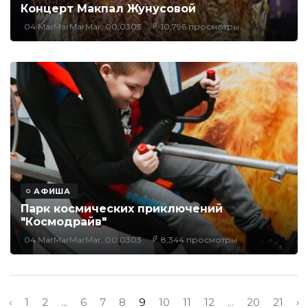
Концерт Макпал Жунусовой
04 MarMarMarMar, 00:0303
10,796 просмотры
АФИША
Парк космических приключений
"Космодрайв"
04 MarMarMarMar, 00:0303
8,344 просмотры
‹
1
2
...
6
7
8
9
10
11
12
...
20
21
›