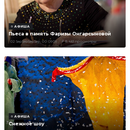
АФИША
Пьеса в память Фаризы Онгарсыновой
02 SepSepSepSep, 00:0909
8,461 просмотры
АФИША
Снежное шоу