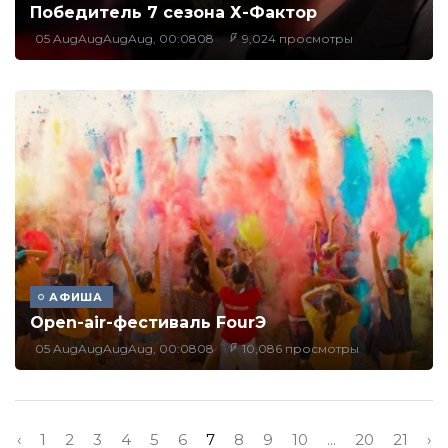
Победитель 7 сезона Х-Фактор
05 AugAugAugAug, 00:0808
9,024 просмотры
АФИША
Оpen-air-фестиваль FourЭ
05 AugAugAugAug, 00:0808
10,086 просмотры
‹
1
2
3
4
5
6
7
8
9
10
...
20
21
›