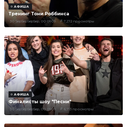
АФИША
Тренинг Тони Роббинса
30 SepSepSepSep, 00:0909
7,272 просмотры
АФИША
Финалисты шоу "Песни"
30 SepSepSepSep, 00:0909
6,713 просмотры