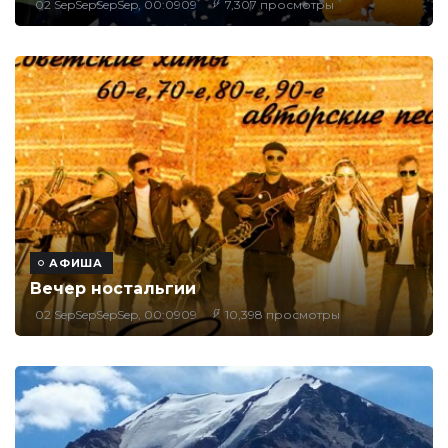
02 SepSepSepSep, 00:0909
7,307 просмотры
АФИША
Вечер ностальгии
02 SepSepSepSep, 00:0909
10,398 просмотры