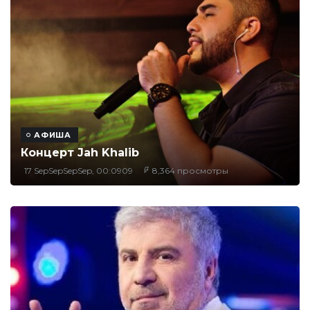
АФИША
Концерт Jah Khalib
17 SepSepSepSep, 00:0909
8,364 просмотры