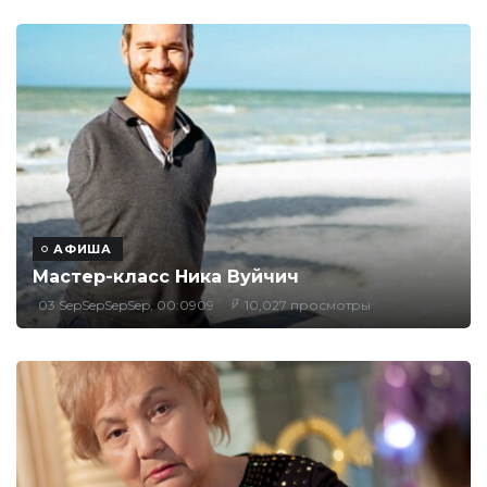
АФИША
Мастер-класс Ника Вуйчич
03 SepSepSepSep, 00:0909
10,027 просмотры