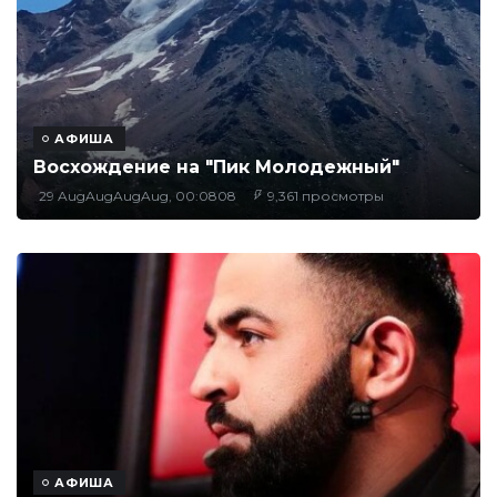
АФИША
Восхождение на "Пик Молодежный"
29 AugAugAugAug, 00:0808
9,361 просмотры
АФИША