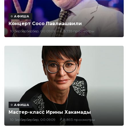
АФИША
Концерт Сосо Павлиашвили
10 SepSepSepSep, 00:0909
8,735 просмотры
АФИША
Мастер-класс Ирины Хакамады
10 SepSepSepSep, 00:0909
8,893 просмотры