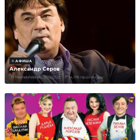
АФИША
Александр Серов
17 FebFebFebFeb, 00:0202
14,178 просмотры