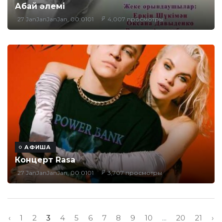
Абай әлемі
27 JanJanJanJan, 00:0101
4,007 просмотры
АФИША
Концерт Rasa
27 JanJanJanJan, 00:0101
3,707 просмотры
‹
1
2
3
4
5
6
7
8
9
10
...
20
21
›