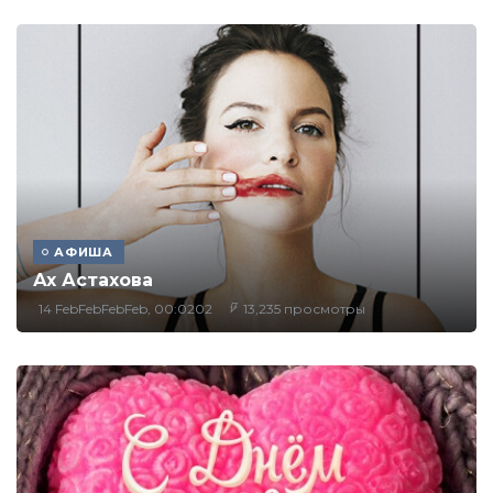
АФИША
Ах Астахова
14 FebFebFebFeb, 00:0202
13,235 просмотры