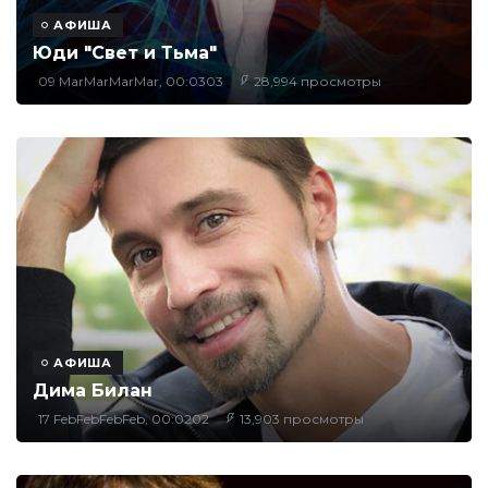
АФИША
Юди "Свет и Тьма"
09 MarMarMarMar, 00:0303
28,994 просмотры
АФИША
Дима Билан
17 FebFebFebFeb, 00:0202
13,903 просмотры