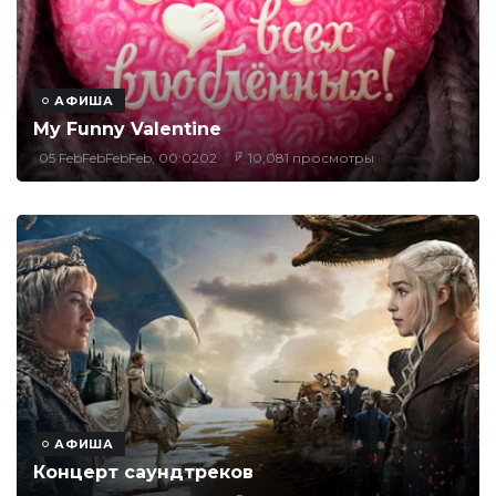
АФИША
My Funny Valentine
05 FebFebFebFeb, 00:0202
10,081 просмотры
АФИША
Концерт саундтреков