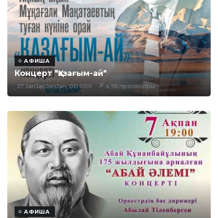
АФИША
Концерт "Қазағым-ай"
27 JanJanJanJan, 00:0101
4,115 просмотры
АФИША