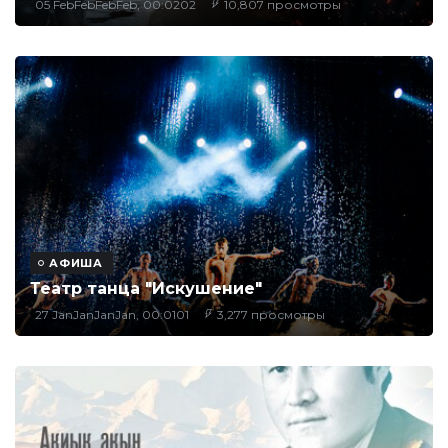
05 FebFebFebFeb, 00:0202
10,807 просмотры
АФИША
Театр танца "Искушение"
27 JanJanJanJan, 00:0101
3,277 просмотры