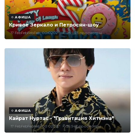
АФИША
Кривое Зеркало и Петросян-шоу
17 FebFebFebFeb, 00:0202
28,023 просмотры
АФИША
Кайрат Нуртас - "Гравитация Хитмэна"
17 FebFebFebFeb, 00:0202
29,947 просмотры