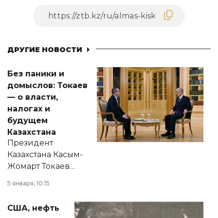
ДРУГИЕ НОВОСТИ
Без паники и
домыслов: Токаев
— о власти,
налогах и
будущем
Казахстана
Президент
Казахстана Касым-
Жомарт Токаев
прокомментировал
5 января, 10:15
сразу несколько
актуальных тем —
США, нефть
от слухов о