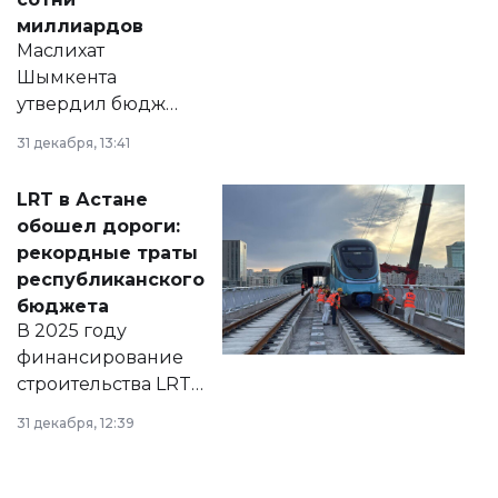
миллиардов
Маслихат
Шымкента
утвердил бюджет
города на 2026–
31 декабря, 13:41
2028 годы.
Соответствующий
LRT в Астане
документ
обошел дороги:
появился в базе
рекордные траты
нормативных
республиканского
правовых актов и
бюджета
на сайте маслихат
В 2025 году
города.
финансирование
строительства LRT
в Астане из
31 декабря, 12:39
республиканского
бюджета достигло
рекордных