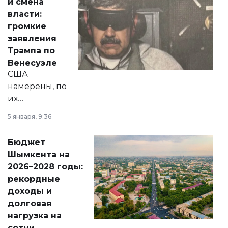
и смена
политических
власти:
реформах до
громкие
вопросов армии,
заявления
экономики и
Трампа по
личного здоровья.
Венесуэле
США
намерены, по
их
утверждению,
5 января, 9:36
принести
свободу
Бюджет
народу
Шымкента на
Венесуэлы.
2026–2028 годы:
рекордные
доходы и
долговая
нагрузка на
сотни