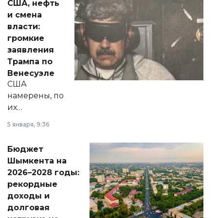
США, нефть
от слухов о
и смена
политических
власти:
реформах до
громкие
вопросов армии,
заявления
экономики и
Трампа по
личного здоровья.
Венесуэле
США
намерены, по
их
утверждению,
5 января, 9:36
принести
свободу
Бюджет
народу
Шымкента на
Венесуэлы.
2026–2028 годы:
рекордные
доходы и
долговая