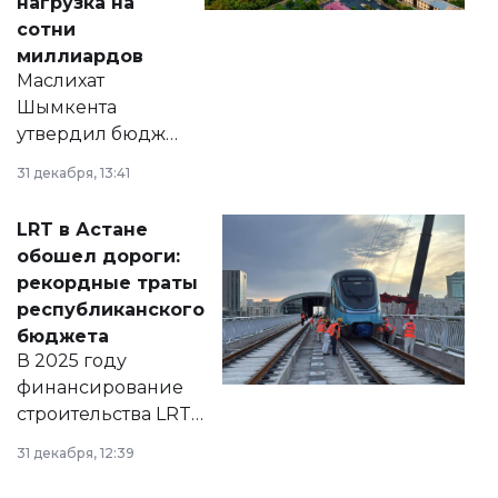
нагрузка на
сотни
миллиардов
Маслихат
Шымкента
утвердил бюджет
города на 2026–
31 декабря, 13:41
2028 годы.
Соответствующий
LRT в Астане
документ
обошел дороги:
появился в базе
рекордные траты
нормативных
республиканского
правовых актов и
бюджета
на сайте маслихат
В 2025 году
города.
финансирование
строительства LRT
в Астане из
31 декабря, 12:39
республиканского
бюджета достигло