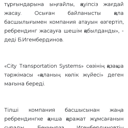
тұрғындарына ыңғайлы, қауіпсіз жағдай
жасау. Осыған байланысты қала
басшылығымен компания атауын өзгертіп,
ребрендинг жасауға шешім қабылданды», -
деді Б.Игембердинов.
«City Transportation Systems» сөзінің қазақша
тәржімасы «қаланың көлік жүйесі» деген
мағына береді.
Тілші компания басшысынан жаңа
ребрендингке қанша қаражат жұмсағанын
сұрады. Бекмырза Игенбердиновтің