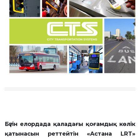
Бүгін елордада қаладағы қоғамдық көлік
қатынасын реттейтін «Астана LRT»