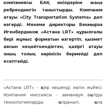
компаниясы БАҚ өкілдеріне жаңа
ребрендингін таныстырды. Компания
атауы «City Transportation Systems» деп
өзгерді. Мекеме директоры Бекмырза
Игенбердинов «Астана LRT» құрылғалы
бері жұмыс форматын өзгертіп, қызмет
аясын кеңейткендіктен, қазіргі атауы
оның толық көрінісін бермейді деп
есептейді.
«Астана LRT» - қазір кешенді көлік жүйесі.
Компания миссиясы - заманауи ақылды
технологияларды қолданып, қала