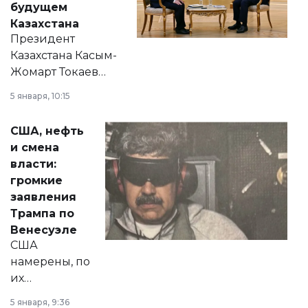
будущем
Казахстана
Президент
Казахстана Касым-
Жомарт Токаев
прокомментировал
5 января, 10:15
сразу несколько
актуальных тем —
США, нефть
от слухов о
и смена
политических
власти:
реформах до
громкие
вопросов армии,
заявления
экономики и
Трампа по
личного здоровья.
Венесуэле
США
намерены, по
их
утверждению,
5 января, 9:36