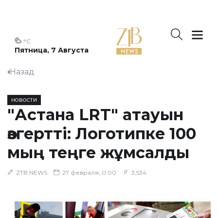
°C
Пятница, 7 Августа
Назад
НОВОСТИ
"Астана LRT" атауын
өзгертті: Логотипке 100
мың теңге жұмсалды
ZTB NEWS
27 февраля, 0:00
3,534