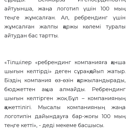
айтуынша, жаңа логотип үшін 100 мың
теңге жұмсалған. Ал, ребрендинг үшін
жұмсалған жалпы қаржы көлемі туралы
айтудан бас тартты.
«Тілшілер «ребрендинг компанияға қанша
шығын келтірді» деген сұрақ қойып жатыр.
Біздің компания өз-өзін қаржыландырады,
бюджеттен ақша алмайды. Ребрендинг
шығын келтірген жоқ. Бұл – компанияның
қажеттілігі. Мысалы компанияның жаңа
логотипін дайындауға бар-жоғы 100 мың
теңге кетті», - деді мекеме басшысы.