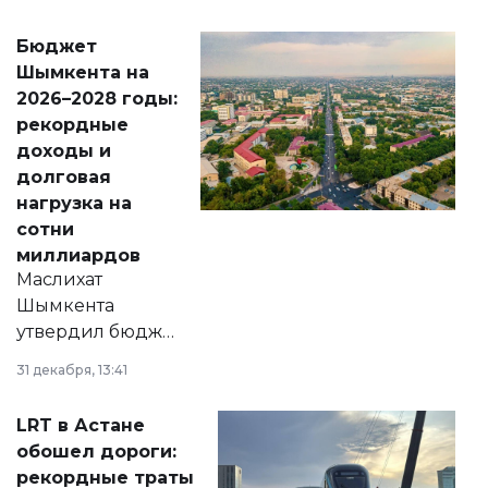
принести
свободу
Бюджет
народу
Шымкента на
Венесуэлы.
2026–2028 годы:
рекордные
доходы и
долговая
нагрузка на
сотни
миллиардов
Маслихат
Шымкента
утвердил бюджет
города на 2026–
31 декабря, 13:41
2028 годы.
Соответствующий
LRT в Астане
документ
обошел дороги:
появился в базе
рекордные траты