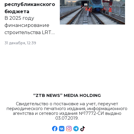
нормативных
республиканского
правовых актов и
бюджета
на сайте маслихат
В 2025 году
города.
финансирование
строительства LRT
в Астане из
31 декабря, 12:39
республиканского
бюджета достигло
рекордных
объемов.
“ZTB NEWS” MEDIA HOLDING
Свидетельство о постановке на учет, переучет
периодического печатного издания, информационного
агентства и сетевого издания №17772-СИ выдано
03.07.2019.