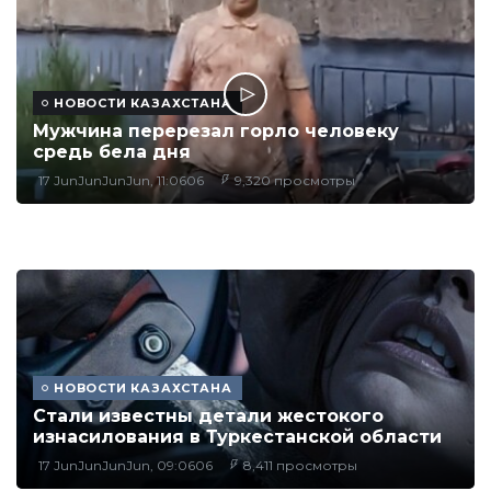
НОВОСТИ КАЗАХСТАНА
Мужчина перерезал горло человеку
средь бела дня
17 JunJunJunJun, 11:0606
9,320 просмотры
НОВОСТИ КАЗАХСТАНА
Стали известны детали жестокого
изнасилования в Туркестанской области
17 JunJunJunJun, 09:0606
8,411 просмотры