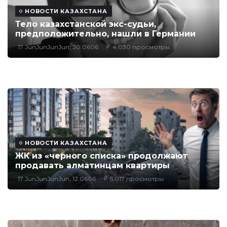
НОВОСТИ КАЗАХСТАНА
Тело казахстанской экс-судьи,
предположительно, нашли в Германии
17 JunJunJunJun, 20:0606
4,030 просмотры
НОВОСТИ КАЗАХСТАНА
ЖК из «черного списка» продолжают
продавать алматинцам квартиры
17 JunJunJunJun, 12:0606
5,017 просмотры