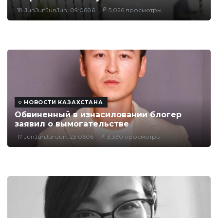
18 JunJunJunJun, 09:0606
5,026 просмотры
НОВОСТИ КАЗАХСТАНА
Обвиненный в изнасиловании блогер
заявил о вымогательстве
17 JunJunJunJun, 23:0606
3,330 просмотры