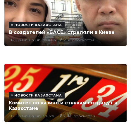
НОВОСТИ КАЗАХСТАНА
В создателей «БАСЕ» стреляли в Киеве
18 JunJunJunJun, 17:0606
2,811 просмотры
НОВОСТИ КАЗАХСТАНА
Комитет по казино и ставкам создадут в
Казахстане
18 JunJunJunJun, 15:0606
2,140 просмотры