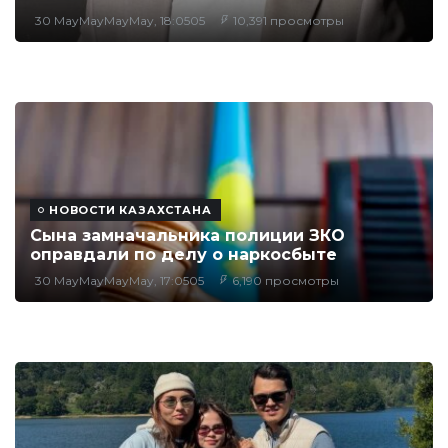
30 MayMayMayMay, 18:0505
10,391 просмотры
НОВОСТИ КАЗАХСТАНА
Сына замначальника полиции ЗКО
оправдали по делу о наркосбыте
30 MayMayMayMay, 17:0505
6,190 просмотры