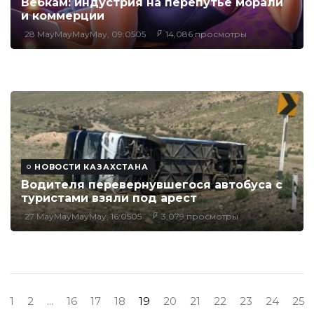
Вебкам: индустрия на перепутье морали
и коммерции
28 MayMayMayMay, 09:0505
14,086 просмотры
НОВОСТИ КАЗАХСТАНА
Водителя перевернувшегося автобуса с
туристами взяли под арест
27 MayMayMayMay, 16:0505
3,079 просмотры
1
2
...
16
17
18
19
20
21
22
23
24
25