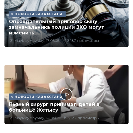
НОВОСТИ КАЗАХСТАНА
Оправдательный приговор сыну
замначальника полиции ЗКО могут
изменить
31 MayMayMayMay, 17:0505
3,187 просмотры
НОВОСТИ КАЗАХСТАНА
Пьяный хирург принимал детей в
больнице Жетысу
31 MayMayMayMay, 14:0505
5,232 просмотры