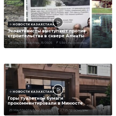
НОВОСТИ КАЗАХСТАНА
Экоактивисты выступают против
строительства в сквере Алматы
29 MayMayMayMay, 15:0505
5,544 просмотры
НОВОСТИ КАЗАХСТАНА
Горы туалетной бумаги
прокомментировали в Минюсте
29 MayMayMayMay, 10:0505
2,725 просмотры