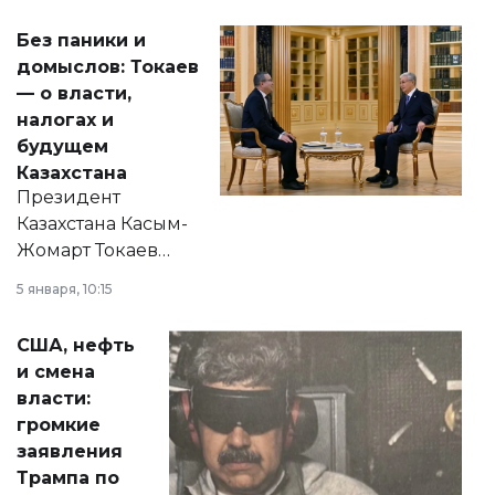
Без паники и
домыслов: Токаев
— о власти,
налогах и
будущем
Казахстана
Президент
Казахстана Касым-
Жомарт Токаев
прокомментировал
5 января, 10:15
сразу несколько
актуальных тем —
США, нефть
от слухов о
и смена
политических
власти:
реформах до
громкие
вопросов армии,
заявления
экономики и
Трампа по
личного здоровья.