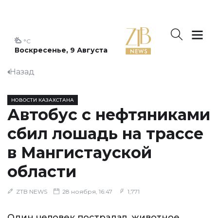
°C
Воскресенье, 9 Августа
Назад
НОВОСТИ КАЗАХСТАНА
Автобус с нефтяниками
сбил лошадь на трассе
в Мангистауской
области
ZTB NEWS
28 ноября, 16:47
1,771
Один человек пострадал, животное