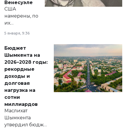
Венесуэле
США
намерены, по
их
утверждению,
5 января, 9:36
принести
свободу
Бюджет
народу
Шымкента на
Венесуэлы.
2026–2028 годы:
рекордные
доходы и
долговая
нагрузка на
сотни
миллиардов
Маслихат
Шымкента
утвердил бюджет