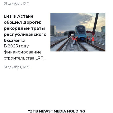
города на 2026–
31 декабря, 13:41
2028 годы.
Соответствующий
LRT в Астане
документ
обошел дороги:
появился в базе
рекордные траты
нормативных
республиканского
правовых актов и
бюджета
на сайте маслихат
В 2025 году
города.
финансирование
строительства LRT
в Астане из
31 декабря, 12:39
республиканского
бюджета достигло
рекордных
объемов.
“ZTB NEWS” MEDIA HOLDING