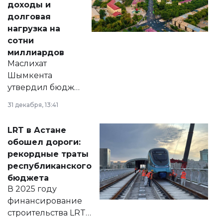
доходы и
долговая
нагрузка на
сотни
миллиардов
Маслихат
Шымкента
утвердил бюджет
города на 2026–
31 декабря, 13:41
2028 годы.
Соответствующий
LRT в Астане
документ
обошел дороги:
появился в базе
рекордные траты
нормативных
республиканского
правовых актов и
бюджета
на сайте маслихат
В 2025 году
города.
финансирование
строительства LRT