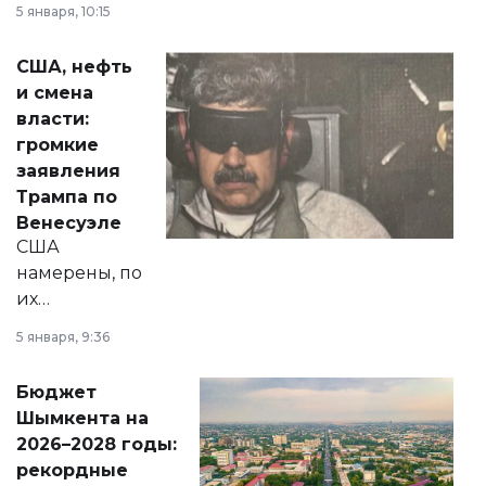
5 января, 10:15
сразу несколько
актуальных тем —
США, нефть
от слухов о
и смена
политических
власти:
реформах до
громкие
вопросов армии,
заявления
экономики и
Трампа по
личного здоровья.
Венесуэле
США
намерены, по
их
утверждению,
5 января, 9:36
принести
свободу
Бюджет
народу
Шымкента на
Венесуэлы.
2026–2028 годы:
рекордные