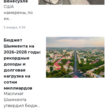
Венесуэле
США
намерены, по
их
утверждению,
5 января, 9:36
принести
свободу
Бюджет
народу
Шымкента на
Венесуэлы.
2026–2028 годы:
рекордные
доходы и
долговая
нагрузка на
сотни
миллиардов
Маслихат
Шымкента
утвердил бюджет
города на 2026–