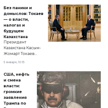
Без паники и
домыслов: Токаев
— о власти,
налогах и
будущем
Казахстана
Президент
Казахстана Касым-
Жомарт Токаев
прокомментировал
5 января, 10:15
сразу несколько
актуальных тем —
США, нефть
от слухов о
и смена
политических
власти:
реформах до
громкие
вопросов армии,
заявления
экономики и
Трампа по
личного здоровья.