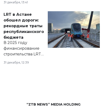
31 декабря, 13:41
2028 годы.
Соответствующий
LRT в Астане
документ
обошел дороги:
появился в базе
рекордные траты
нормативных
республиканского
правовых актов и
бюджета
на сайте маслихат
В 2025 году
города.
финансирование
строительства LRT
в Астане из
31 декабря, 12:39
республиканского
бюджета достигло
рекордных
объемов.
“ZTB NEWS” MEDIA HOLDING