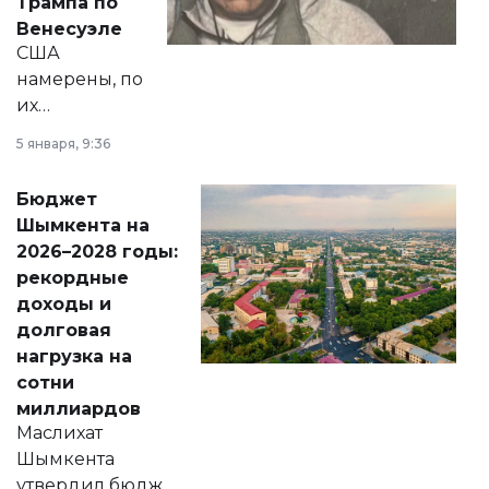
Трампа по
личного здоровья.
Венесуэле
США
намерены, по
их
утверждению,
5 января, 9:36
принести
свободу
Бюджет
народу
Шымкента на
Венесуэлы.
2026–2028 годы:
рекордные
доходы и
долговая
нагрузка на
сотни
миллиардов
Маслихат
Шымкента
утвердил бюджет