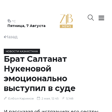
°C
Пятница, 7 Августа
Назад
НОВОСТИ КАЗАХСТАНА
Брат Салтанат
Нукеновой
эмоционально
выступил в суде
Елбол Каримов
2 мая, 12:45
5,148
И рассказал об истязаниях его сестры