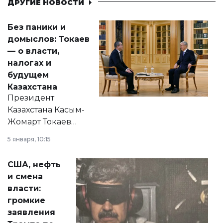
ДРУГИЕ НОВОСТИ
Без паники и
домыслов: Токаев
— о власти,
налогах и
будущем
Казахстана
Президент
Казахстана Касым-
Жомарт Токаев
прокомментировал
5 января, 10:15
сразу несколько
актуальных тем —
США, нефть
от слухов о
и смена
политических
власти:
реформах до
громкие
вопросов армии,
заявления
экономики и