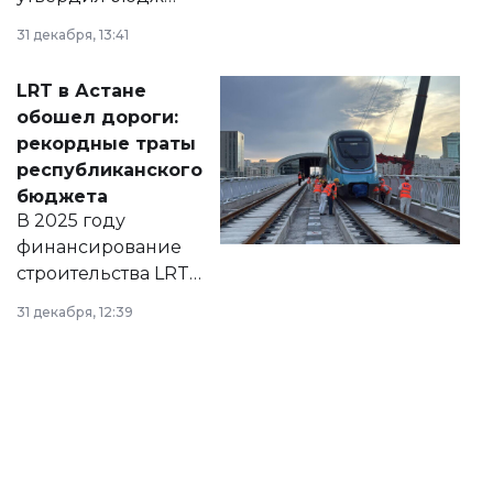
города на 2026–
31 декабря, 13:41
2028 годы.
Соответствующий
LRT в Астане
документ
обошел дороги:
появился в базе
рекордные траты
нормативных
республиканского
правовых актов и
бюджета
на сайте маслихат
В 2025 году
города.
финансирование
строительства LRT
в Астане из
31 декабря, 12:39
республиканского
бюджета достигло
рекордных
объемов.