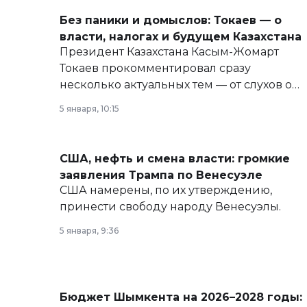
Без паники и домыслов: Токаев — о
власти, налогах и будущем Казахстана
Президент Казахстана Касым-Жомарт
Токаев прокомментировал сразу
несколько актуальных тем — от слухов о
политических реформах до вопросов
5 января, 10:15
армии, экономики и личного здоровья.
США, нефть и смена власти: громкие
заявления Трампа по Венесуэле
США намерены, по их утверждению,
принести свободу народу Венесуэлы.
5 января, 9:36
Бюджет Шымкента на 2026–2028 годы: