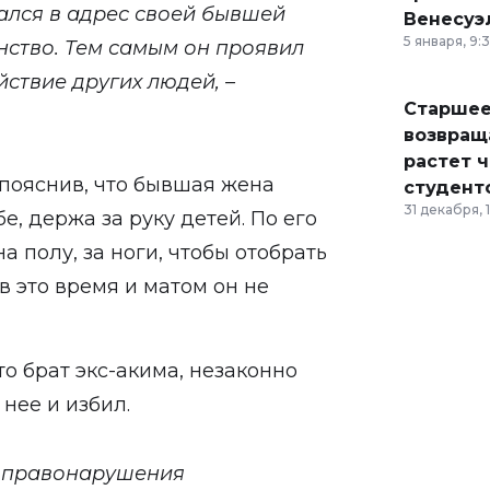
ался в адрес своей бывшей
Венесуэ
5 января, 9:
инство. Тем самым он проявил
ствие других людей, –
Старшее
возвраща
растет 
 пояснив, что бывшая жена
студент
31 декабря, 
е, держа за руку детей. По его
а полу, за ноги, чтобы отобрать
 в это время и матом он не
о брат экс-акима, незаконно
нее и избил.
о правонарушения