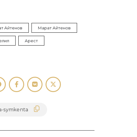
т Айтенов
Марат Айтенов
елил
Арест