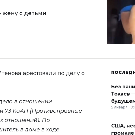
 жену с детьми
ПОСЛЕД
тенова арестовали по делу о
Без пан
Токаев —
дело в отношении
будущем
5 января, 10:
ьи 73 КоАП (Противоправные
х отношений). По
США, неф
итель в доме в ходе
громкие