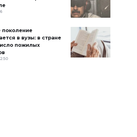
ле
36
 поколение
ется в вузы: в стране
число пожилых
ов
12:50