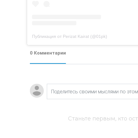
Публикация от Perizat Kairat (@01pk)
0 Комментарии
Станьте первым, кто ос