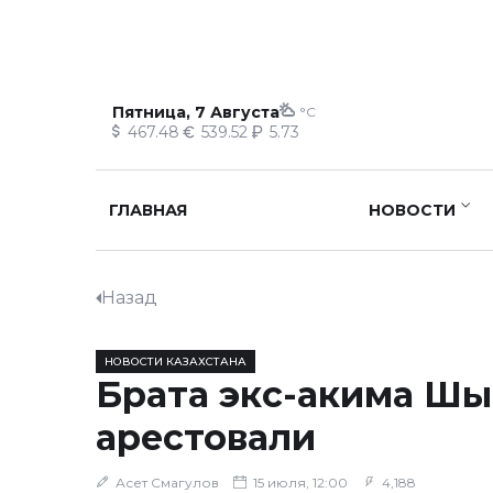
Пятница, 7 Августа
°C
467.48
539.52
5.73
ГЛАВНАЯ
НОВОСТИ
Назад
НОВОСТИ КАЗАХСТАНА
Брата экс-акима Ш
арестовали
Асет Смагулов
15 июля, 12:00
4,188