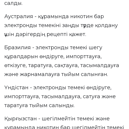
салды.
Аустралия - құрамында никотин бар
электронды темекіні заңды түрде қолдану
үшін дәрігердің рецепті қажет.
Бразилия - электронды темекі шегу
құралдарын өндіруге, импорттауға,
өткізуге, таратуға, сақтауға, тасымалдауға
және жарнамалауға тыйым салынған.
Үндістан - электронды темекі өндіруге,
импорттауға, тасымалдауға, сатуға және
таратуға тыйым салынды.
Қырғызстан - шегілмейтін темекі және
құрамында никотин бар шегілмейтін темекі