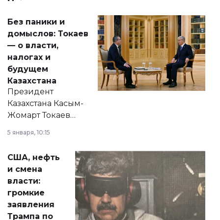
Без паники и
домыслов: Токаев
— о власти,
налогах и
будущем
Казахстана
Президент
Казахстана Касым-
Жомарт Токаев
прокомментировал
5 января, 10:15
сразу несколько
актуальных тем —
США, нефть
от слухов о
и смена
политических
власти:
реформах до
громкие
вопросов армии,
заявления
экономики и
Трампа по