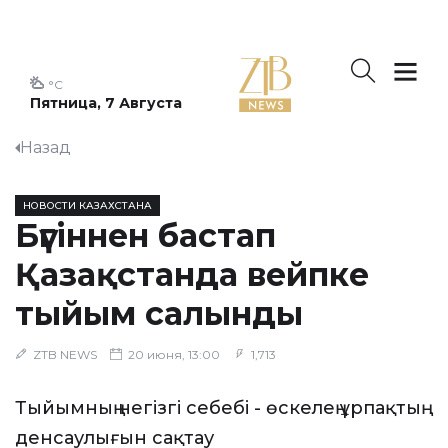
°C
Пятница, 7 Августа
Назад
НОВОСТИ КАЗАХСТАНА
Бүгіннен бастап
Қазақстанда вейпке
тыйым салынды
ZTB NEWS
20 июня, 13:00
1,713
Тыйымның негізгі себебі - өскелең ұрпақтың
денсаулығын сақтау