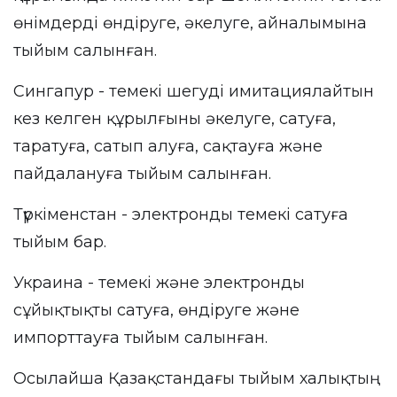
өнімдерді өндіруге, әкелуге, айналымына
тыйым салынған.
Сингапур - темекі шегуді имитациялайтын
кез келген құрылғыны әкелуге, сатуға,
таратуға, сатып алуға, сақтауға және
пайдалануға тыйым салынған.
Түркіменстан - электронды темекі сатуға
тыйым бар.
Украина - темекі және электронды
сұйықтықты сатуға, өндіруге және
импорттауға тыйым салынған.
Осылайша Қазақстандағы тыйым халықтың