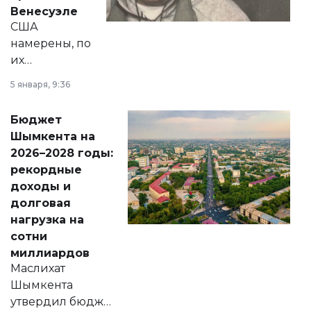
личного здоровья.
Венесуэле
США
намерены, по
их
утверждению,
5 января, 9:36
принести
свободу
Бюджет
народу
Шымкента на
Венесуэлы.
2026–2028 годы:
рекордные
доходы и
долговая
нагрузка на
сотни
миллиардов
Маслихат
Шымкента
утвердил бюджет