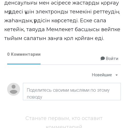
денсаулығы мен әсіресе жастарды қорғау
мүддесі үшін электронды темекіні реттеудің
жаһандық үрдісін көрсетеді. Еске сала
кетейік, таяуда Мемлекет басшысы вейпке
тыйым салатын заңға қол қойған еді.
0 Комментарии
Войти
Новейшие
Станьте первым, кто оставит
комментарий