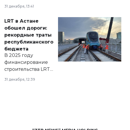
города на 2026–
31 декабря, 13:41
2028 годы.
Соответствующий
LRT в Астане
документ
обошел дороги:
появился в базе
рекордные траты
нормативных
республиканского
правовых актов и
бюджета
на сайте маслихат
В 2025 году
города.
финансирование
строительства LRT
в Астане из
31 декабря, 12:39
республиканского
бюджета достигло
рекордных
объемов.