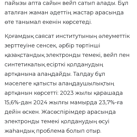
пайызы апта сайын вейп сатып алады. Бұл
аталған жаман әдеттің жастар арасында
өте танымал екенін көрсетеді.
Қоғамдық саясат институтының әлеуметтік
зерттеуіне сенсек, әрбір төртінші
қазақстандық электронды темекі, вейп пен
синтетикалық есірткі қолданудың
артқанына алаңдайды. Талдау бұл
мәселеге қатысты алаңдаушылықтың
артқанын көрсетті: 2023 жылы қарашада
15,6%-дан 2024 жылғы мамырда 23,7%-ға
дейін өскен. Жасөспірімдер арасында
электронды темекі қолданудың өсуі
жаһандық проблема болып отыр.