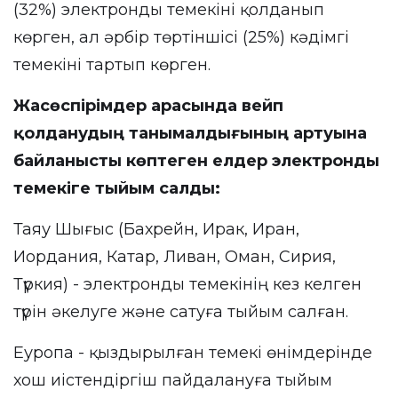
(32%) электронды темекіні қолданып
көрген, ал әрбір төртіншісі (25%) кәдімгі
темекіні тартып көрген.
Жасөспірімдер арасында вейп
қолданудың танымалдығының артуына
байланысты көптеген елдер электронды
темекіге тыйым салды:
Таяу Шығыс (Бахрейн, Ирак, Иран,
Иордания, Катар, Ливан, Оман, Сирия,
Түркия) - электронды темекінің кез келген
түрін әкелуге және сатуға тыйым салған.
Еуропа - қыздырылған темекі өнімдерінде
хош иістендіргіш пайдалануға тыйым