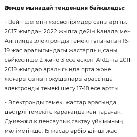
Әлемде мынадай тенденция байқалады:
- Вейп шегетін жасөспірімдер саны артты.
2017 жылдан 2022 жылға дейін Канада мен
Англияда электронды темекі тұтынатын 16-
19 жас аралығындағы жастардың саны
сәйкесінше 2 және 3 есе өскен. АҚШ-та 2011-
2019 жылдар аралығында орта және
жоғары сынып оқушылары арасында
электронды темекі шегу 17-18 есе артты.
- Электронды темекі жастар арасында
дәстүрлі темекіге қарағанда кең тараған.
Дүниежүзілік денсаулық сақтау ұйымының
мәліметінше, 15 жасар әрбір үшінші жас