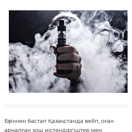
Бүгіннен бастап Қазақстанда вейп, оған
арналған хош иістендіргіштер мен