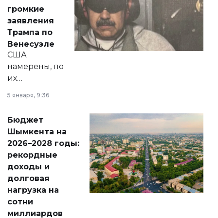
реформах до
громкие
вопросов армии,
заявления
экономики и
Трампа по
личного здоровья.
Венесуэле
США
намерены, по
их
утверждению,
5 января, 9:36
принести
свободу
Бюджет
народу
Шымкента на
Венесуэлы.
2026–2028 годы:
рекордные
доходы и
долговая
нагрузка на
сотни
миллиардов