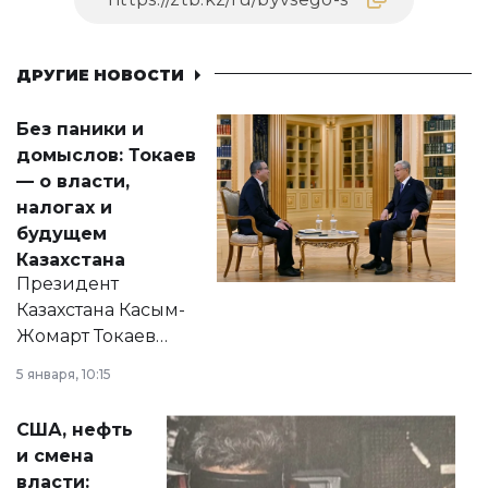
ДРУГИЕ НОВОСТИ
Без паники и
домыслов: Токаев
— о власти,
налогах и
будущем
Казахстана
Президент
Казахстана Касым-
Жомарт Токаев
прокомментировал
5 января, 10:15
сразу несколько
актуальных тем —
США, нефть
от слухов о
и смена
политических
власти: