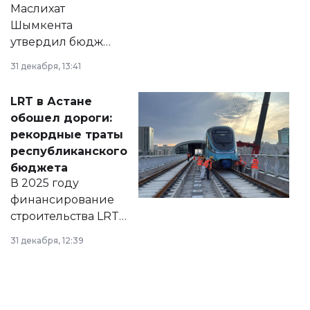
Маслихат
Шымкента
утвердил бюджет
города на 2026–
31 декабря, 13:41
2028 годы.
Соответствующий
LRT в Астане
документ
обошел дороги:
появился в базе
рекордные траты
нормативных
республиканского
правовых актов и
бюджета
на сайте маслихат
В 2025 году
города.
финансирование
строительства LRT
в Астане из
31 декабря, 12:39
республиканского
бюджета достигло
рекордных
объемов.