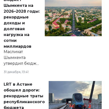
народу
Шымкента на
Венесуэлы.
2026–2028 годы:
рекордные
доходы и
долговая
нагрузка на
сотни
миллиардов
Маслихат
Шымкента
утвердил бюджет
города на 2026–
31 декабря, 13:41
2028 годы.
Соответствующий
LRT в Астане
документ
обошел дороги:
появился в базе
рекордные траты
нормативных
республиканского
правовых актов и
бюджета