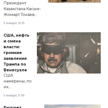
Президент
Казахстана Касым-
Жомарт Токаев
прокомментировал
5 января, 10:15
сразу несколько
актуальных тем —
США, нефть
от слухов о
и смена
политических
власти:
реформах до
громкие
вопросов армии,
заявления
экономики и
Трампа по
личного здоровья.
Венесуэле
США
намерены, по
их
утверждению,
5 января, 9:36
принести
свободу
Бюджет