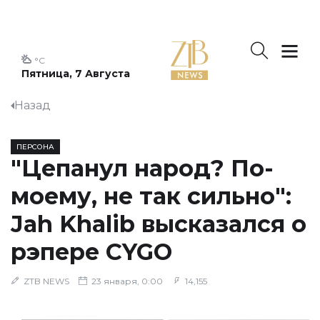
°C
Пятница, 7 Августа
Назад
ПЕРСОНА
"Цепанул народ? По-
моему, не так сильно":
Jah Khalib высказался о
рэпере CYGO
ZTB NEWS
23 января, 0:00
14,155