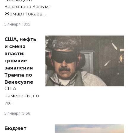
Казахстана Касым-
Жомарт Токаев
прокомментировал
5 января, 10:15
сразу несколько
актуальных тем —
США, нефть
от слухов о
и смена
политических
власти:
реформах до
громкие
вопросов армии,
заявления
экономики и
Трампа по
личного здоровья.
Венесуэле
США
намерены, по
их
утверждению,
5 января, 9:36
принести
свободу
Бюджет
народу