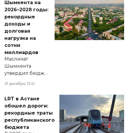
Шымкента на
Венесуэлы.
2026–2028 годы:
рекордные
доходы и
долговая
нагрузка на
сотни
миллиардов
Маслихат
Шымкента
утвердил бюджет
города на 2026–
31 декабря, 13:41
2028 годы.
Соответствующий
LRT в Астане
документ
обошел дороги:
появился в базе
рекордные траты
нормативных
республиканского
правовых актов и
бюджета
на сайте маслихат