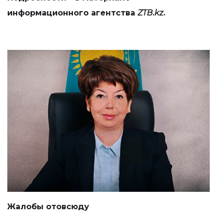
информационного агентства
ZTB
.
kz
.
Жалобы отовсюду