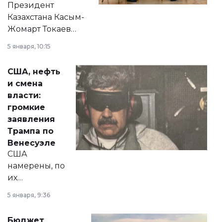
Президент
Казахстана Касым-
Жомарт Токаев
прокомментировал
5 января, 10:15
сразу несколько
актуальных тем —
США, нефть
от слухов о
и смена
политических
власти:
реформах до
громкие
вопросов армии,
заявления
экономики и
Трампа по
личного здоровья.
Венесуэле
США
намерены, по
их
утверждению,
5 января, 9:36
принести
свободу
Бюджет