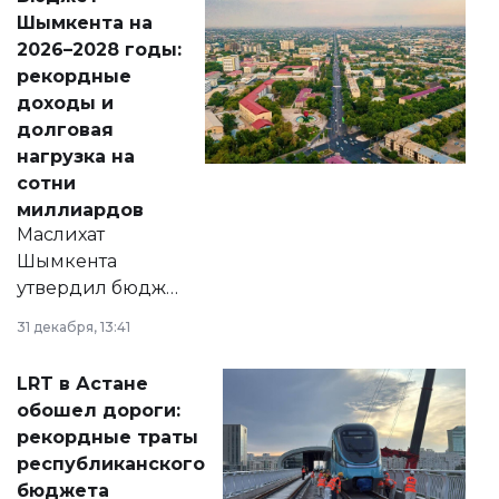
народу
Шымкента на
Венесуэлы.
2026–2028 годы:
рекордные
доходы и
долговая
нагрузка на
сотни
миллиардов
Маслихат
Шымкента
утвердил бюджет
города на 2026–
31 декабря, 13:41
2028 годы.
Соответствующий
LRT в Астане
документ
обошел дороги:
появился в базе
рекордные траты
нормативных
республиканского
правовых актов и
бюджета