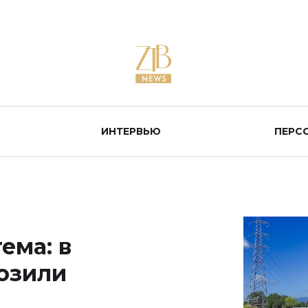
ИНТЕРВЬЮ
ПЕРС
ема: в
озили