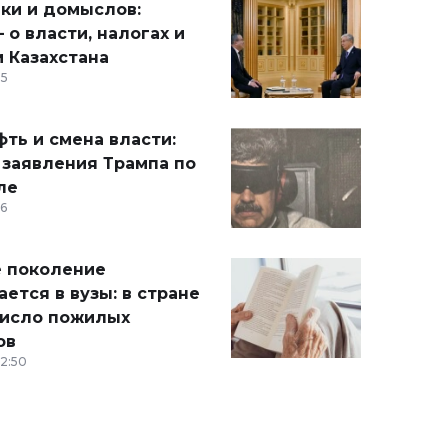
ики и домыслов:
 о власти, налогах и
 Казахстана
15
ть и смена власти:
 заявления Трампа по
ле
36
 поколение
ется в вузы: в стране
число пожилых
ов
12:50