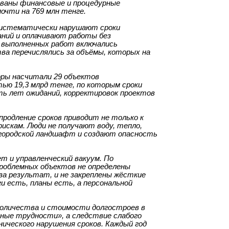
ованы финансовые и процедурные
очти на 769 млн тенге.
 систематически нарушают сроки
аний и оплачивают работы без
ы выполненных работ включались
а перечислялись за объёмы, которых на
оры насчитали 29 объектов
ю 19,3 млрд тенге, по которым сроки
ть лет ожиданий, корректировок проектов
продление сроков приводит не только к
рискам. Люди не получают воду, тепло,
 городской ландшафт и создают опасность
 и управленческий вакуум. По
роблемных объектов не определены
а результат, и не закреплены жёсткие
и есть, планы есть, а персональной
количества и стоимости долгостроев в
нные трудности», а следствие слабого
нического нарушения сроков. Каждый год