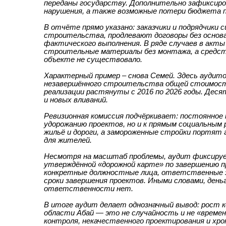
переданы государству. Дополнительно зафиксир
нарушения, а также возможные потери бюджета п
В отчёте прямо указано: заказчики и подрядчики
строительства, продлевают договоры без основ
фактического выполнения. В ряде случаев в акт
строительные материалы без монтажа, а средств
объекте не существовало.
Характерный пример – снова Семей. Здесь аудит
незавершённого строительства общей стоимость
реализации растянуты с 2016 по 2026 годы. Деся
и новых вливаний.
Ревизионная комиссия подчёркивает: постоянное 
удорожанию проектов, но и к прямым социальным 
жильё и дороги, а замороженные стройки портят
для жителей.
Несмотря на масштаб проблемы, аудит фиксирует
утверждённой «дорожной карте» по завершению п
конкретные должностные лица, ответственные з
сроки завершения проектов. Иными словами, деньг
ответственности нет.
В итоге аудит делает однозначный вывод: рост 
области Абай — это не случайность и не «време
контроля, некачественного проектирования и хро