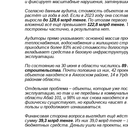
и фиксирует масштабные нарушения, затянувшие
Согласно данным аудита, стоимость объектов н
растёт из года в год. Если в 2023 году она соста
выросла
до 128,6 млрд тенге.
По итогам первого 
вложений всё ещё превышает
122,8 млрд тенге.
Т
построены частично, а результата нет.
Аудиторы прямо указывают: основной массив про
теплоснабжения, водоснабжения и жилищного стр
приходится более 83% всей стоимости долгостро
вкладывает средства в базовую инфраструктуру,
эксплуатации.
По состоянию на 30 июня в области числилось
89
строительства
. Почти половина из них, 42 про
объектов находятся в Аягозском районе, 14 в Ур
районам области.
Отдельная проблема – объекты, которые уже по
эксплуатацию, но так и не переданы в коммуналь
области Абай 101, и 98% из них снова находятся 
физически существуют, но юридически «висят в 
пользы и продолжают изнашиваться.
Финансовая сторона вопроса выглядит ещё жёст
сумму
39,3 млрд тенге
. Из них 39,0 млрд тенге 
бюджетных средств. Деньги ушли на проекты, ко