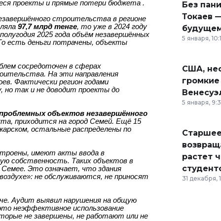
ся проекты и прямые потери бюджета .
Без пан
Токаев —
езавершённого строительства в регионе
вляла
97,7 млрд тенге
, то уже в 2024 году
будущем
полугодия 2025 года объём незавершённых
5 января, 10:
о есть деньги потрачены, объекты
блем сосредоточен в сферах
США, неф
оительства. На эти направления
громкие
ев. Фактически регион годами
 но так и не доводит проекты до
Венесуэ
5 января, 9:
 проблемных объектов незавершённого
екта, приходится на город Семей. Ещё 15
джарском, остальные распределены по
Старшее
возвраща
строены, имеют акты ввода в
растет 
ную собственность. Таких объектов в
студент
в Семее. Это означает, что здания
воздухе»: не обслуживаются, не приносят
31 декабря, 
че. Аудит выявил нарушения на общую
– это неэффективное использование
торые не завершены, не работают или не