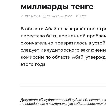
миллиарды тенге
ZTB NEWS
12 декабря, 15:00
1,676
В области Абай незавершённое стр
перестало быть временной пробле
окончательно превратилось в устой
следует из аудиторского заключен
комиссии по области Абай, утвержд
этого года.
Документ «Государственный аудит объектов нез
не переданных в коммунальную собственность» оп