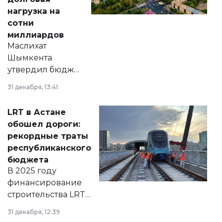
нагрузка на
сотни
миллиардов
Маслихат
Шымкента
утвердил бюджет
города на 2026–
31 декабря, 13:41
2028 годы.
Соответствующий
LRT в Астане
документ
обошел дороги:
появился в базе
рекордные траты
нормативных
республиканского
правовых актов и
бюджета
на сайте маслихат
В 2025 году
города.
финансирование
строительства LRT
в Астане из
31 декабря, 12:39
республиканского