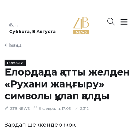
°C
Суббота, 8 Августа
Назад
НОВОСТИ
Елордада қатты желден
«Рухани жаңғыру»
символы құлап қалды
ZTB NEWS
9 февраля, 17:05
2,312
Зардап шеккендер жоқ