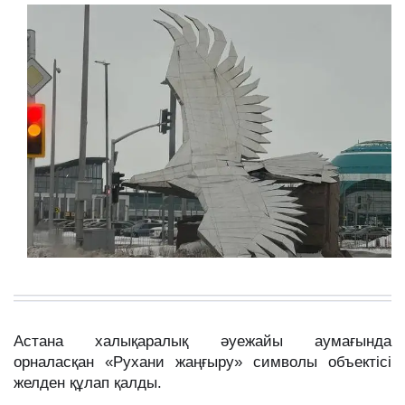
Астана халықаралық әуежайы аумағында
орналасқан «Рухани жаңғыру» символы объектісі
желден құлап қалды.