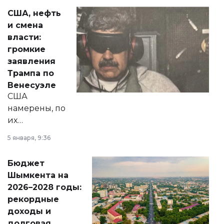
актуальных тем —
США, нефть
от слухов о
и смена
политических
власти:
реформах до
громкие
вопросов армии,
заявления
экономики и
Трампа по
личного здоровья.
Венесуэле
США
намерены, по
их
утверждению,
5 января, 9:36
принести
свободу
Бюджет
народу
Шымкента на
Венесуэлы.
2026–2028 годы:
рекордные
доходы и
долговая