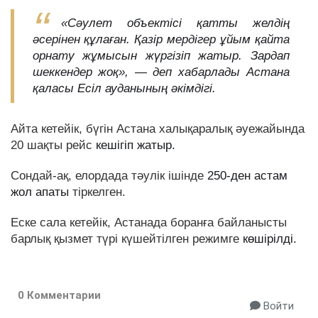
«Сәулет объектісі қатты желдің
әсерінен құлаған. Қазір мердігер ұйым қайта
орнату жұмысын жүргізіп жатыр. Зардап
шеккендер жоқ», — деп хабарлады Астана
қаласы Есіл ауданының әкімдігі.
Айта кетейік, бүгін Астана халықаралық әуежайында
20 шақты рейс
кешігіп жатыр.
Сондай-ақ, елордада тәулік ішінде
250-ден астам
жол апаты
тіркелген.
Еске сала кетейік, Астанада боранға байланысты
барлық қызмет түрі күшейтілген режимге
көшірілді.
0 Комментарии
Войти